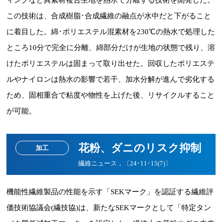
この技術は、合成樹脂･合成繊維の融点が水中だと下がること
に着目した。綿･ポリエステル混素材を230℃の熱水で処理した
ところ10分で完全に分離、綿部分だけが生地の状態で残り、溶
けたポリエステルは固まって取り出せた。回収したポリエステ
ルやナイロンは熱水の影響で若干、加水分解が進んで劣化する
ため、固相重合で粘度や物性を上げた後、リサイクルすること
が可能。
花粉、ダニのリスク抑制
加工
繊維ニュース，〔24･11･15(7)〕
機能性繊維製品の性能を示す「SEKマーク」を認証する繊維評
価技術協議会(繊技協)は、新たなSEKマークとして「特定タン