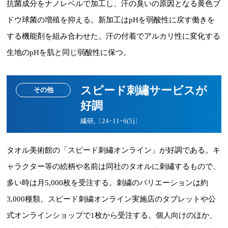
抗菌成分をナノレベルで加工し、汗の臭いの原因となる黄色ブ
ドウ球菌の増殖を抑える。新加工はpHを弱酸性に戻す働きを
する機能剤を組み合わせた。汗の付着でアルカリ性に変化する
生地のpHを肌と同じ弱酸性に保つ。
スピード刺繡サービスが
その他
好調
繊研,〔24･11･6(5)〕
タオル美術館の「スピード刺繡オンライン」が好調である。キ
ャラクター等の絵柄や名前は同社のタオルに刺繡するもので、
多い時は月5,000枚を受注する。刺繍のバリエーションは約
3,000種類。スピード刺繍オンライン実施店のタブレットや公
式オンラインショップで1枚から受注する。個人向けのほか、