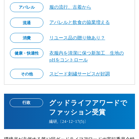
服の流行、古着から
アパレル
アパレルと飲食の協業増える
流通
リユース品の贈り物あり？
消費
衣服内を清潔に保つ新加工 生地の
健康・快適性
pHをコントロール
スピード刺繡サービスが好調
その他
グッドライフアワードで
行政
ファッション受賞
繊研,〔24･12･17(5)〕