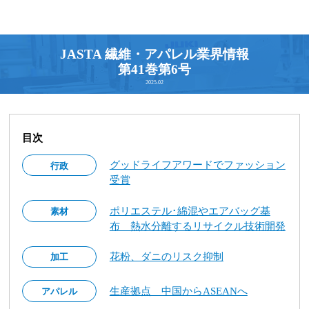
JASTA 繊維・アパレル業界情報
第41巻第6号
2025.02
目次
グッドライフアワードでファッション
行政
受賞
ポリエステル･綿混やエアバッグ基
素材
布 熱水分離するリサイクル技術開発
花粉、ダニのリスク抑制
加工
生産拠点 中国からASEANへ
アパレル