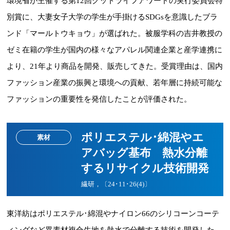
環境省が主催する第12回グッドライフアワードの実行委員会特
別賞に、大妻女子大学の学生が手掛けるSDGsを意識したブラ
ンド「マールトウキョウ」が選ばれた。被服学科の吉井教授の
ゼミ在籍の学生が国内の様々なアパレル関連企業と産学連携に
より、21年より商品を開発、販売してきた。受賞理由は、国内
ファッション産業の振興と環境への貢献、若年層に持続可能な
ファッションの重要性を発信したことが評価された。
ポリエステル･綿混やエ
素材
アバッグ基布 熱水分離
するリサイクル技術開発
繊研，〔24･11･26(4)〕
東洋紡はポリエステル･綿混やナイロン66のシリコーンコーテ
ィングなど異素材複合生地を熱水で分離する技術を開発した。