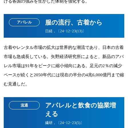
ける各国の強みを生かした体制を強化する。
服の流行、古着から
アパレル
日経，〔24･12･23(13)〕
古着やレンタル市場の拡大は世界的な潮流であり、日本の古着
市場も急成長している。矢野経済研究所によると、新品のアパ
レル市場は91年をピークに縮小傾向にある。足元の2％の減少
ペースが続くと2050年代には現在の半分の4兆6,000億円まで縮
む見通しだ。
アパレルと飲食の協業増
流通
える
繊研，〔24･12･23(5)〕