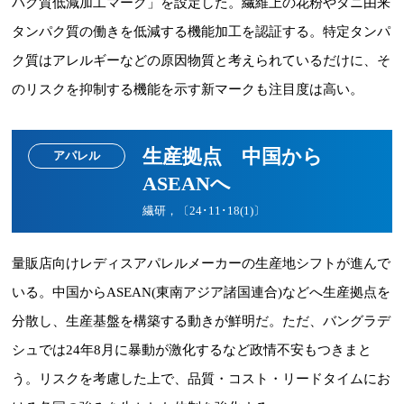
パク質低減加工マーク」を設定した。繊維上の花粉やダニ由来
タンパク質の働きを低減する機能加工を認証する。特定タンパ
ク質はアレルギーなどの原因物質と考えられているだけに、そ
のリスクを抑制する機能を示す新マークも注目度は高い。
生産拠点 中国から
アパレル
ASEANへ
繊研，〔24･11･18(1)〕
量販店向けレディスアパレルメーカーの生産地シフトが進んで
いる。中国からASEAN(東南アジア諸国連合)などへ生産拠点を
分散し、生産基盤を構築する動きが鮮明だ。ただ、バングラデ
シュでは24年8月に暴動が激化するなど政情不安もつきまと
う。リスクを考慮した上で、品質・コスト・リードタイムにお