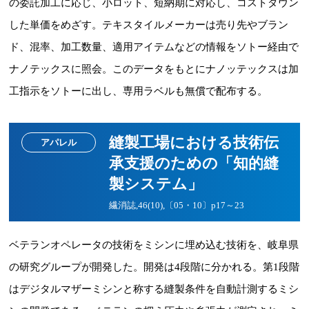
の委託加工に応じ、小ロット、短納期に対応し、コストダウン
した単価をめざす。テキスタイルメーカーは売り先やブラン
ド、混率、加工数量、適用アイテムなどの情報をソトー経由で
ナノテックスに照会。このデータをもとにナノッテックスは加
工指示をソトーに出し、専用ラベルも無償で配布する。
縫製工場における技術伝
アパレル
承支援のための「知的縫
製システム」
繊消誌,46(10),〔05・10〕p17～23
ベテランオペレータの技術をミシンに埋め込む技術を、岐阜県
の研究グループが開発した。開発は4段階に分かれる。第1段階
はデジタルマザーミシンと称する縫製条件を自動計測するミシ