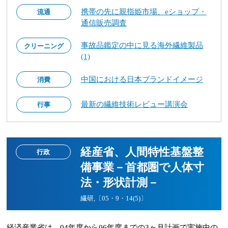
携帯の先に親指姫市場、eショップ・
流通
通信販売調査
事故品鑑定の中に見る海外繊維製品
クリーニング
(1)
中国における日本ブランドイメージ
消費
最新の繊維技術レビュー講演会
行事
経産省、人間特性基盤整
行政
備事業－首都圏で人体寸
法・形状計測－
繊研,〔05・9・14(5)〕
経済産業省は、04年度から06年度までの3ヶ月計画で実施中の