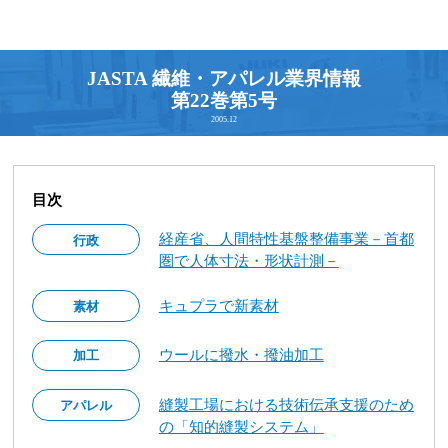
JASTA 繊維・アパレル業界情報
第22巻第5号
2005.12
目次
経産省、人間特性基盤整備事業－首都
行政
圏で人体寸法・形状計測－
キュプラで新素材
素材
ウールに撥水・撥油加工
加工
縫製工場における技術伝承支援のため
アパレル
の「知的縫製システム」