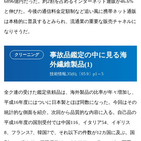
6896億円だった。約2割を占めるインターネット通販が46.6%
と伸びた。今後の通信料金定額制など追い風に携帯ネット通販
は本格的に普及するとみられ、流通業の重要な販売チャネルに
なりそうだ。
事故品鑑定の中に見る海
クリーニング
外繊維製品(1)
技術情報,35(6),〔05.9〕p1～5
全ク連の受けた鑑定依頼品は、海外製品の比率が年々増加し、
平成16年度にはついに日本製とほぼ同数になった。今回はその
統計的な側面を紹介。次回から品質的な内容に入る。自己品の
平成16年度の国別受付では中国116、イタリア54、イギリス
8、フランス7、韓国7で、それ以下の件数が12カ国に及ぶ。国