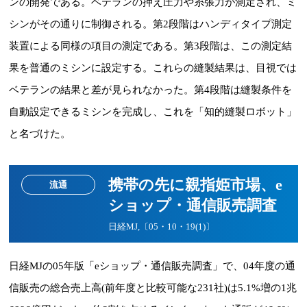
ンの開発である。ベテランの押え圧力や糸張力が測定され、ミ
シンがその通りに制御される。第2段階はハンディタイプ測定
装置による同様の項目の測定である。第3段階は、この測定結
果を普通のミシンに設定する。これらの縫製結果は、目視では
ベテランの結果と差が見られなかった。第4段階は縫製条件を
自動設定できるミシンを完成し、これを「知的縫製ロボット」
と名づけた。
携帯の先に親指姫市場、e
流通
ショップ・通信販売調査
日経MJ,〔05・10・19(1)〕
日経MJの05年版「eショップ・通信販売調査」で、04年度の通
信販売の総合売上高(前年度と比較可能な231社)は5.1%増の1兆