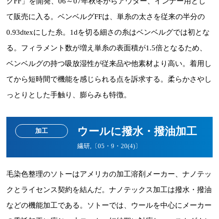
グFF」を開発、06～07年秋冬からアウター、インナー用とし
て販売に入る。ベンベルグFFは、単糸の太さを従来の半分の
0.93dtexにした糸。1dを切る細さの糸はベンベルグでは初とな
る。フィラメント数が増え単糸の表面積が1.5倍となるため、
ベンベルグの持つ吸放湿性が従来品や他素材より高い。着用し
てから短時間で機能を感じられる点を訴求する。柔らかさやし
っとりとした手触り、膨らみも特徴。
ウールに撥水・撥油加工
加工
繊研,〔05・9・20(4)〕
毛染色整理のソトーはアメリカの加工溶剤メーカー、ナノテッ
クとライセンス契約を結んだ。ナノテックス加工は撥水・撥油
などの機能加工である。ソトーでは、ウールを中心にメーカー