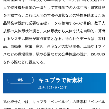
人間特性機番事業の一環として首都圏での人体寸法・形状計測
を開始する。これは人間の寸法や形状などの特性を踏まえた製
品開発や設計に必要な基礎データを整備するのが目的。数千人
規模の人体形状計測と、人体形状から人体寸法を自動的に算出
するシステム開発が重点事業となる。得られたデータは、衣料
品、自動車、家電、家具、住宅などの製品開発、工場やオフィ
スなどの職場環境、駅や公園などの公共施設の設計、ISOやJIS
を作る際などに役立てる。
キュプラで新素材
素材
繊研,〔05・9・20(4)〕
旭化成せんいは、キュプラ「ベンベルグ」の新素材「ベンベル