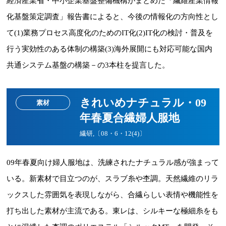
経済産業省・中小企業基盤整備機構がまとめた「繊維産業情報
化基盤策定調査」報告書によると、今後の情報化の方向性とし
て(1)業務プロセス高度化のためのIT化(2)IT化の検討・普及を
行う実効性のある体制の構築(3)海外展開にも対応可能な国内
共通システム基盤の構築－の3本柱を提言した。
きれいめナチュラル・09
素材
年春夏合繊婦人服地
繊研,〔08・6・12(4)〕
09年春夏向け婦人服地は、洗練されたナチュラル感が強まって
いる。新素材で目立つのが、スラブ糸や杢調。天然繊維のリラ
ックスした雰囲気を表現しながら、合繊らしい表情や機能性を
打ち出した素材が主流である。東レは、シルキーな極細糸をも