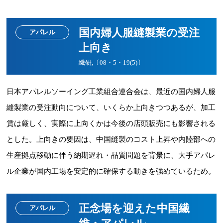
国内婦人服縫製業の受注
アパレル
上向き
繊研,〔08・5・19(5)〕
日本アパレルソーイング工業組合連合会は、最近の国内婦人服
縫製業の受注動向について、いくらか上向きつつあるが、加工
賃は厳しく、実際に上向くかは今後の店頭販売にも影響される
とした。上向きの要因は、中国縫製のコスト上昇や内陸部への
生産拠点移動に伴う納期遅れ・品質問題を背景に、大手アパレ
ル企業が国内工場を安定的に確保する動きを強めているため。
正念場を迎えた中国繊
アパレル