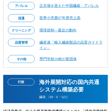
正念場を迎えた中国繊維・アパレル
アパレル
世界小売業07年度売上高
流通
環境規制―最近の動向
クリーニング
繊産連「輸入繊維製品の品質ガイドラ
品質管理
イン」
専門学校10校が新団体
その他
海外展開対応の国内共通
行政
システム構築必要
繊研,〔08・6・5(5)〕