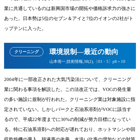
業に共通しているのは新興国市場の開拓や価格訴求力の強さに
あった。日本勢は5位のセブン＆アイと7位のイオンの2社がト
ップテンに入った。
環境規制―最近の動向
クリーニング
山本侑一,技術情報,38(2),〔03・5〕p8～10
2004年に一部改正された大気汚染法について、クリーニング
業に関わる事項を解説した。この法改正では、VOCの発生量
の多い施設に規制が行われた。クリーニング業は対象施設に指
定されていない。しかしパークと石油系溶剤がVOCに該当す
るので、平成22年度までに30%の削減が努力目標になってい
る。特に石油系溶剤への対応が遅れており、ホットマシンや回
収乾燥機の導入、脱液率の改善、水洗い比率の増加などの対策