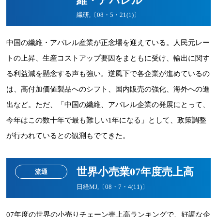
維・アパレル
繊研,〔08・5・21(1)〕
中国の繊維・アパレル産業が正念場を迎えている。人民元レー
トの上昇、生産コストアップ要因をまともに受け、輸出に関す
る利益減を懸念する声も強い。逆風下で各企業が進めているの
は、高付加価値製品へのシフト、国内販売の強化、海外への進
出など。ただ、「中国の繊維、アパレル企業の発展にとって、
今年はこの数十年で最も難しい1年になる」として、政策調整
が行われているとの観測もでてきた。
世界小売業07年度売上高
流通
日経MJ,〔08・7・4(11)〕
07年度の世界の小売りチェーン売上高ランキングで、好調な企