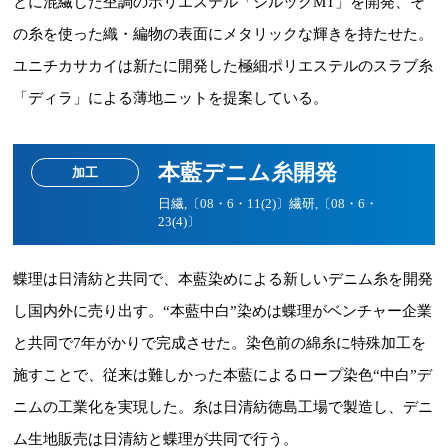
とに混繊した杢調のポリエステル「シルックMT」を開発、そ
の糸を使った織・編物の表面にメタリックな輝きを持たせた。
ユニチカサカイは新たに開発した極細ポリエステルのスラブ糸
「ディラ」による薄地ニットを提案している。
本藍デニム糸開発
加工
日繊,〔08・6・11(2)〕繊研,〔08・6・
23(4)〕
蝶理は日清紡と共同で、本藍染めによる新しいデニム糸を開発
し国内外に売り出す。“本藍中白”染めは蝶理がベンチャー企業
と共同で7年がかりで完成させた。染色前の綿糸に特殊加工を
施すことで、従来は難しかった本藍によるロープ染色“中白”デ
ニムの工業化を実現した。糸は日清紡徳島工場で製造し、デニ
ム生地販売は日清紡と蝶理が共同で行う。