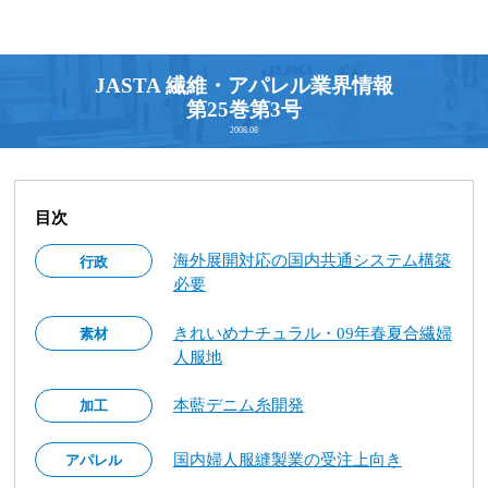
JASTA 繊維・アパレル業界情報
第25巻第3号
2008.08
目次
海外展開対応の国内共通システム構築
行政
必要
きれいめナチュラル・09年春夏合繊婦
素材
人服地
本藍デニム糸開発
加工
国内婦人服縫製業の受注上向き
アパレル