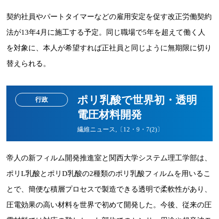
契約社員やパートタイマーなどの雇用安定を促す改正労働契約
法が13年4月に施工する予定。同じ職場で5年を超えて働く人
を対象に、本人が希望すれば正社員と同じように無期限に切り
替えられる。
ポリ乳酸で世界初・透明
行政
電圧材料開発
繊維ニュース,〔12・9・7(2)〕
帝人の新フィルム開発推進室と関西大学システム理工学部は、
ポリL乳酸とポリD乳酸の2種類のポリ乳酸フィルムを用いるこ
とで、簡便な積層プロセスで製造できる透明で柔軟性があり、
圧電効果の高い材料を世界で初めて開発した。今後、従来の圧