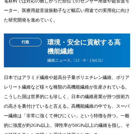
電材料では対応の難しかった部位でのセンサー用途や超音波モ
ーター、医療用超音波振動子など幅広い用途での実用化に向け
た研究開発を進めていく。
環境・安全に貢献する高
行政
機能繊維
繊維ニュース,〔12・9・13(4,5)〕
日本ではアラミド繊維や超高分子量ポリエチレン繊維、ポリア
レリート繊維など様々な種類の高機能繊維が生産されている。
こうした国は世界的にも珍しく、日本の繊維産業が持つ技術力
の高さを裏付けていると言える。高機能繊維の中でも、スーパ
ー繊維は「非常に強くて伸びにくい」という特徴を持つ。一般
的に強度が約2GPa以上、弾性率が50GPa以上の繊維を指し、そ