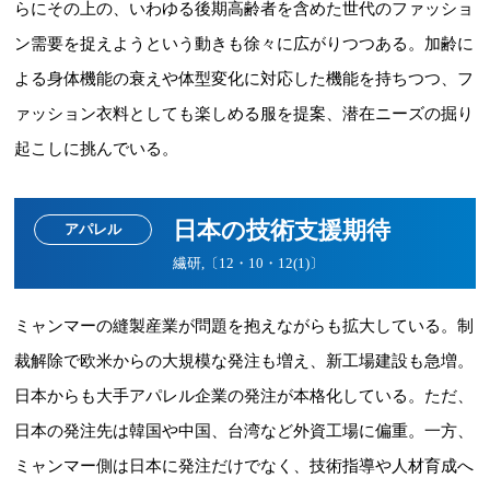
らにその上の、いわゆる後期高齢者を含めた世代のファッショ
ン需要を捉えようという動きも徐々に広がりつつある。加齢に
よる身体機能の衰えや体型変化に対応した機能を持ちつつ、フ
ァッション衣料としても楽しめる服を提案、潜在ニーズの掘り
起こしに挑んでいる。
日本の技術支援期待
アパレル
繊研,〔12・10・12(1)〕
ミャンマーの縫製産業が問題を抱えながらも拡大している。制
裁解除で欧米からの大規模な発注も増え、新工場建設も急増。
日本からも大手アパレル企業の発注が本格化している。ただ、
日本の発注先は韓国や中国、台湾など外資工場に偏重。一方、
ミャンマー側は日本に発注だけでなく、技術指導や人材育成へ