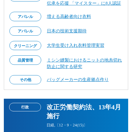
伝承を応援 「マイスター」に8人認証
増える高齢者向け衣料
アパレル
日本の技術支援期待
アパレル
大学生受け入れ衣料管理実習
クリーニング
ミシン縫製におけるニットの地糸切れ
品質管理
防止に関する研究
バッグメーカーの生産拠点作り
その他
改正労働契約法、13年4月
行政
施行
日経,〔12・9・24(15)〕