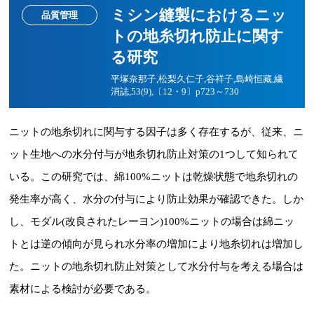
ミシン縫製におけるニッ
品質管理
トの地糸切れ防止に関す
る研究
平塚奈那子,松梨久仁子,谷祥子,島崎恒藏,繊
消誌,53(9),〔12・9〕p723～730
ニットの地糸切れに関与する因子は多く存在するが、従来、ニ
ット生地への水分付与が地糸切れ防止対策の1つして知られて
いる。この研究では、綿100%ニットは乾燥状態で地糸切れの
発生率が高く、水分の付与により防止効果が確認できた。しか
し、モダル(改良されたレーヨン)100%ニットの場合は綿ニッ
トとは逆の傾向が見られ水分率の増加により地糸切れは増加し
た。ニットの地糸切れ防止対策として水分付与を考える場合は
素材による検討が必要である。