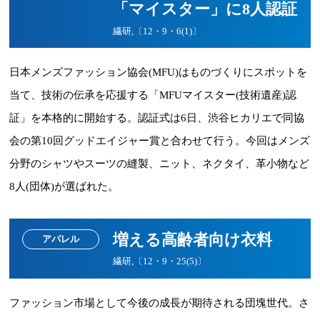
「マイスター」に8人認証
繊研,〔12・9・6(1)〕
日本メンズファッション協会(MFU)はものづくりにスポットを
当て、技術の伝承を応援する「MFUマイスター(技術遺産)認
証」を本格的に開始する。認証式は6日、渋谷ヒカリエで同協
会の第10回グッドエイジャー賞と合わせて行う。今回はメンズ
分野のシャツやスーツの縫製、ニット、ネクタイ、革小物など
8人(団体)が選ばれた。
増える高齢者向け衣料
アパレル
繊研,〔12・9・25(5)〕
ファッション市場として今後の成長が期待される団塊世代。さ