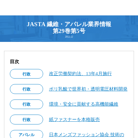
JASTA 繊維・アパレル業界情報
第29巻第5号
2012.12
目次
改正労働契約法、13年4月施行
行政
ポリ乳酸で世界初・透明電圧材料開発
行政
環境・安全に貢献する高機能繊維
行政
紙ファスナーを本格販売
行政
日本メンズファッション協会 技術の
アパレル