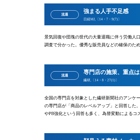
強まる人手不足感
流通
日経MJ,〔14・7・9(7)〕
景気回復や団塊の世代の大量退職に伴う労働人
調査で分かった。優秀な販売員などの確保のた
専門店の施策、重点は
流通
繊研,〔14・8・27(1)〕
全国の専門店を対象とした繊研新聞社のアンケ
の専門店が「商品のレベルアップ」と回答した
やPB強化という回答も多く、為替変動によるコ