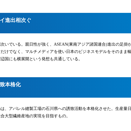
イ進出相次ぐ
いでいる。親日性が強く、ASEAN(東南アジア諸国連合)進出の足掛
すだけでなく、マルチメディアを使い日本のビジネスモデルをそのまま
周辺国にも横展開という発想も共通している。
致本格化
わは、アパレル縫製工場の石川県への誘致活動を本格化させた。生産量
総合大型繊維産地の実現を目指すもの。