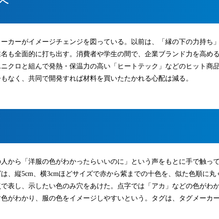
へ
メーカーがイメージチェンジを図っている。以前は、「縁の下の力持ち
業名も全面的に打ち出す。消費者や学生の間で、企業ブランド力を高め
ユニクロと組んで発熱・保温力の高い「ヒートテック」などのヒット商
争もなく、共同で開発すれば材料を買いたたかれる心配は減る。
の人から「洋服の色がわかったらいいのに」という声をもとに手で触っ
は、縦5cm、横3cmほどサイズで赤から紫までの十色を、似た色順に丸
点で表し、示したい色のみ穴をあけた。点字では「アカ」などの色がわ
対色がわかり、服の色をイメージしやすいという。タグは、タグメーカ