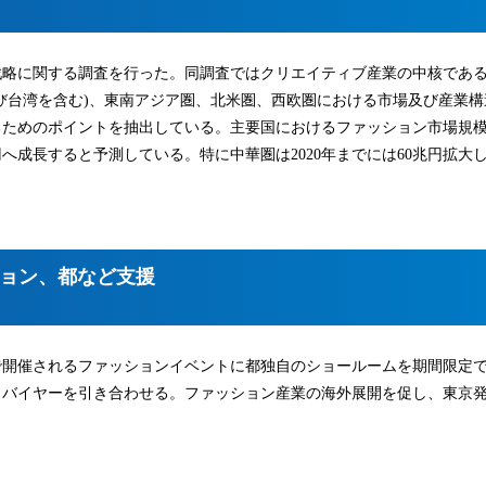
戦略に関する調査を行った。同調査ではクリエイティブ産業の中核であ
び台湾を含む)、東南アジア圏、北米圏、西欧圏における市場及び産業構
るためのポイントを抽出している。主要国におけるファッション市場規
25兆円へ成長すると予測している。特に中華圏は2020年までには60兆円拡大
ョン、都など支援
で開催されるファッションイベントに都独自のショールームを期間限定
力バイヤーを引き合わせる。ファッション産業の海外展開を促し、東京