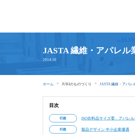
JASTA 繊維・アパレ
2014.10
ホーム
JUKIのものづくり
JASTA 繊維・アパ
目次
ISO衣料品サイズ委、アパレル
行政
製品デザイン 中小企業優遇
行政