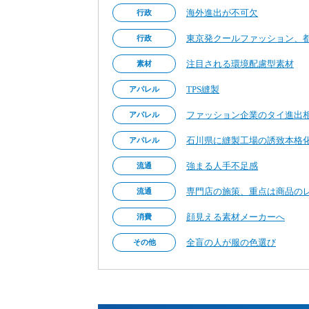
海外進出が不可欠
行政
東京発クールファッション、
行政
注目される環境配慮型素材
素材
TPS縫製
アパレル
ファッション企業のタイ進出
アパレル
石川県に縫製工場の誘致本格
アパレル
強まる人手不足感
流通
専門店の施策、重点は商品の
流通
顔見える素材メーカーへ
消費
全盲の人が服の色選び
その他