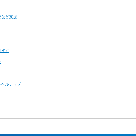
都など支援
相次ぐ
化
レベルアップ