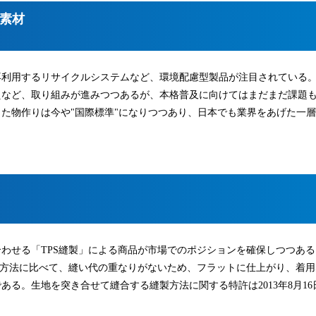
素材
再利用するリサイクルシステムなど、環境配慮型製品が注目されている
えなど、取り組みが進みつつあるが、本格普及に向けてはまだまだ課題
た物作りは今や"国際標準"になりつつあり、日本でも業界をあげた一
わせる「TPS縫製」による商品が市場でのポジションを確保しつつある
る方法に比べて、縫い代の重なりがないため、フラットに仕上がり、着用
る。生地を突き合せて縫合する縫製方法に関する特許は2013年8月16