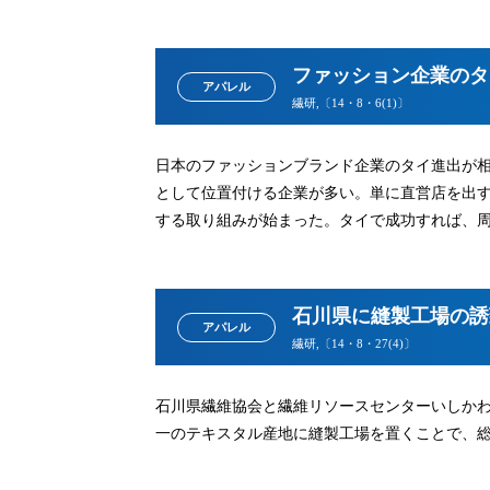
ファッション企業のタ
アパレル
繊研,〔14・8・6(1)〕
日本のファッションブランド企業のタイ進出が相次
として位置付ける企業が多い。単に直営店を出
する取り組みが始まった。タイで成功すれば、
石川県に縫製工場の誘
アパレル
繊研,〔14・8・27(4)〕
石川県繊維協会と繊維リソースセンターいしか
一のテキスタル産地に縫製工場を置くことで、