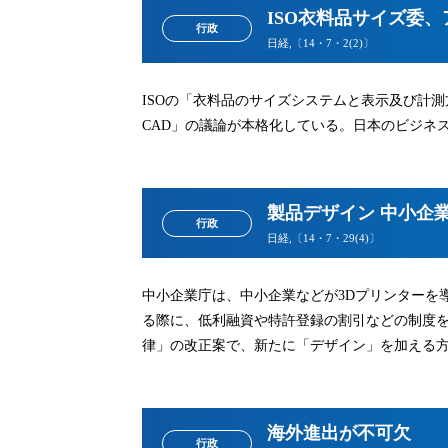
ISO衣料品サイズ委、
行政
日経,〔14・7・2(2)〕
ISOの「衣料品のサイズシステムと表示及び計
CAD」の議論が本格化している。日本のビジネ
製品デザイン 中小企
行政
日経,〔14・7・29(4)〕
中小企業庁は、中小企業などが3Dプリンターを
る際に、低利融資や特許登録の割引などの制度
律」の改正案で、新たに「デザイン」を加える
海外進出が不可欠
行政