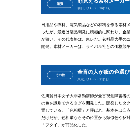
顔見える素材メーカー
消費
朝日,〔14・7・26(10)〕
日用品や衣料、電気製品などの材料を作る素材
ったが、最近は製品開発に積極的に関わり、企
が狙い。その代表格は、東レだ。衣料品大手の
開発。素材メーカーは、ライバル社との価格競
全盲の人が服の色選び
その他
東京,〔14・7・21(1)〕
佐川賢日本女子大非常勤講師が全盲視覚障害者
の色を識別できるタグを開発した。開発したタグ
置している。「色相環」と呼ばれ、基本色は凸
だけだが、色相環ならその位置から類似色や反
「フクイ」が商品化した。