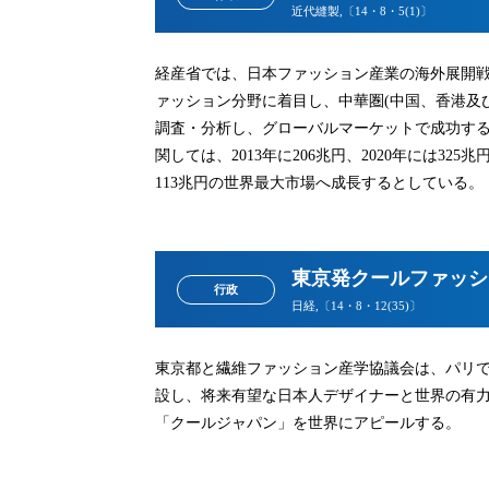
近代縫製,〔14・8・5(1)〕
経産省では、日本ファッション産業の海外展開
ァッション分野に着目し、中華圏(中国、香港及
調査・分析し、グローバルマーケットで成功す
関しては、2013年に206兆円、2020年には3
113兆円の世界最大市場へ成長するとしている。
東京発クールファッシ
行政
日経,〔14・8・12(35)〕
東京都と繊維ファッション産学協議会は、パリ
設し、将来有望な日本人デザイナーと世界の有
「クールジャパン」を世界にアピールする。