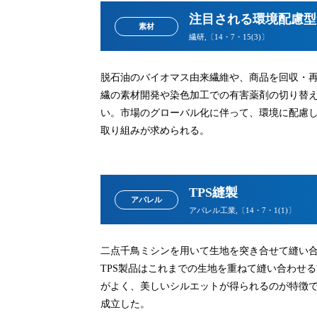
注目される環境配慮型
素材
繊研,〔14・7・15(3)〕
脱石油のバイオマス由来繊維や、商品を回収・
繊の素材開発や染色加工での有害薬剤の切り替
い。市場のグローバル化に伴って、環境に配慮し
取り組みが求められる。
TPS縫製
アパレル
アパレル工業,〔14・7・1(1)〕
二点千鳥ミシンを用いて生地を突き合せて縫い合
TPS製品はこれまでの生地を重ねて縫い合わせ
がよく、美しいシルエットが得られるのが特徴であ
成立した。