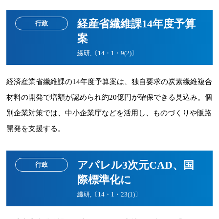
経産省繊維課14年度予算
行政
案
繊研,〔14・1・9(2)〕
経済産業省繊維課の14年度予算案は、独自要求の炭素繊維複合
材料の開発で増額が認められ約20億円が確保できる見込み。個
別企業対策では、中小企業庁などを活用し、ものづくりや販路
開発を支援する。
アパレル3次元CAD、国
行政
際標準化に
繊研,〔14・1・23(1)〕