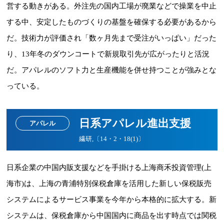
営する動きがある。外注先の国内工場が廃業などで操業を中止
する中、安定したものづくりの基盤を確保する必要があるから
だ。技術力が評価され「数ヶ月先まで受注がいっぱい」だった
り、13年冬のダウンコートで新規取引先が広がったりと活況
だ。アパレルのソフト力と生産機能を併せ持つことが強みとな
っている。
日系アパレル進出支援
アパレル
繊研,〔14・2・18(1)〕
日系企業の中国内販支援などを手掛ける上海商禾投資管理(上
海市)は、上海の青浦特別保税倉庫を活用した新しい保税販売
システムによるサービス事業を今年から本格的に拡大する。新
システムは、保税倉庫から中国国内に商品を出す時点では関税