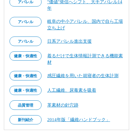
"価値"発信へシフト、大手アパレル14
アパレル
年
岐阜の中小アパレル、国内で自ら工場
アパレル
立ち上げ
日系アパレル進出支援
アパレル
着るだけで生体情報計測できる機能素
健康・快適性
材
感圧繊維を用いた就寝者の生体計測
健康・快適性
人工繊維、尿毒素を吸着
健康・快適性
革素材の針穴跡
品質管理
2014年版「繊維ハンドブック」
新刊紹介