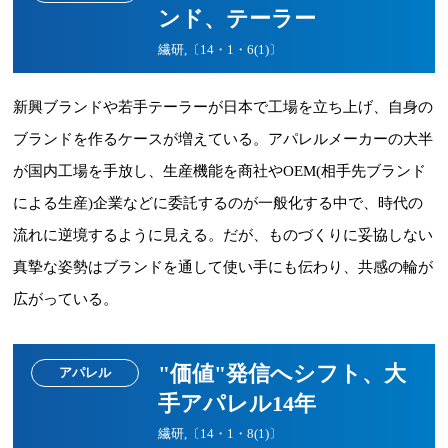
ンド、テーラー
繊研,〔14・1・6(1)〕
新興ブランドや若手テーラーが日本で工場を立ち上げ、自身の
ブランドを作るケースが増えている。アパレルメーカーの大半
が国内工場を手放し、生産機能を商社やOEM(相手先ブランド
による生産)企業などに委託するのが一般化する中で、時代の
流れに逆境するように見える。だが、ものづくりに妥協しない
真摯な姿勢はブランドを通して使い手にも伝わり、共感の輪が
広がっている。
"価値"発信へシフト、大
アパレル
手アパレル14年
繊研,〔14・1・8(1)〕