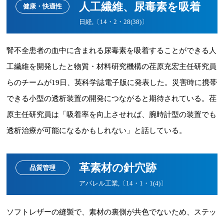
人工繊維、尿毒素を吸着
健康・快適性
日経,〔14・2・28(38)〕
腎不全患者の血中に含まれる尿毒素を吸着することができる人
工繊維を開発したと物質・材料研究機構の荏原充宏主任研究員
らのチームが19日、英科学誌電子版に発表した。災害時に携帯
できる小型の透析装置の開発につながると期待されている。荏
原主任研究員は「吸着率を向上させれば、腕時計型の装置でも
透析治療が可能になるかもしれない」と話している。
革素材の針穴跡
品質管理
アパレル工業,〔14・1・1(4)〕
ソフトレザーの縫製で、素材の裏側が共色でないため、ステッ