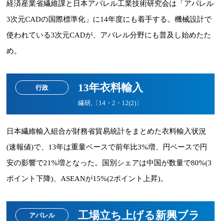
経済産業省繊維課と日本アパレル工業技術研究会は「アパレル
3次元CADの国際標準化」に14年度にも着手する。機械設計で
使われている3次元CADが、アパレル分野にも普及し始めたた
め。
13年衣料輸入
行政
繊研,〔14・2・12(2)〕
日本繊維輸入組合が財務省貿易統計をまとめた衣料輸入状況
(速報値)で、13年は重量ベースで前年比3%増、円ベースで円
安の影響で21%増となった。国別シェアは中国が数量で80%(3
ポイント下降)、ASEANが15%(2ポイント上昇)。
工場立ち上げる新興ブラ
アパレル