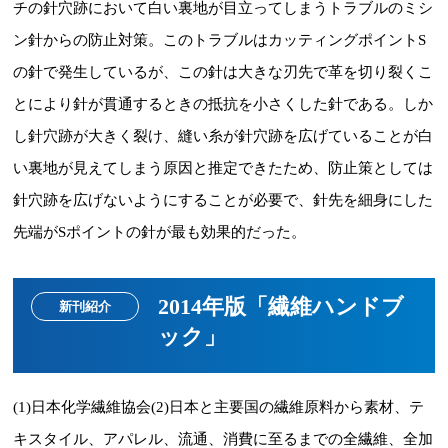
チの針穴跡において白い裏地が目立ってしまうトラブルのミシ
ン針からの防止対策。このトラブルはカッティングポイントS
の針で発生しているが、この針は大きな刃先で革を切り裂くこ
とにより針が貫通するときの抵抗を小さくした針である。しか
し針穴跡が大きく裂け、縫い糸が針穴跡を広げていることが白
い裏地が見えてしまう原因と推定できたため、防止策としては
針穴跡を広げないようにすることが必要で、針先を細身にした
先端がSポイントの針が最も効果的だった。
2014年版「繊維ハンドブ
新刊紹介
ック」
(1)日本化学繊維協会(2)日本と主要国の繊維原料から素材、テ
キスタイル、アパレル、流通、消費に至るまでの全繊維、全加