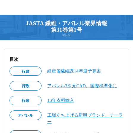
JASTA 繊維・アパレル業界情報
第31巻第1号
2014.04
目次
経産省繊維課14年度予算案
行政
アパレル3次元CAD、国際標準化に
行政
13年衣料輸入
行政
工場立ち上げる新興ブランド、テーラ
アパレル
ー