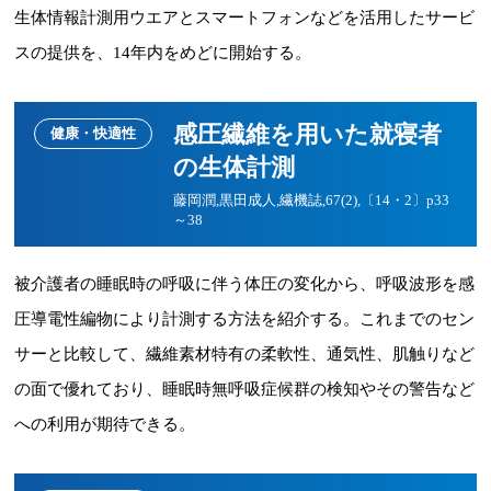
生体情報計測用ウエアとスマートフォンなどを活用したサービ
スの提供を、14年内をめどに開始する。
感圧繊維を用いた就寝者
健康・快適性
の生体計測
藤岡潤,黒田成人,繊機誌,67(2),〔14・2〕p33
～38
被介護者の睡眠時の呼吸に伴う体圧の変化から、呼吸波形を感
圧導電性編物により計測する方法を紹介する。これまでのセン
サーと比較して、繊維素材特有の柔軟性、通気性、肌触りなど
の面で優れており、睡眠時無呼吸症候群の検知やその警告など
への利用が期待できる。