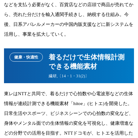
などを支払う必要がなく、百貨店などの店頭で商品が売れてか
ら、売れた分だけを輸入通関手続きし、納税する仕組み。今
後、日系アパレルメーカーの中国内販支援などに新システムを
活用し、事業を拡大していく。
着るだけで生体情報計測
健康・快適性
できる機能素材
繊研,〔14・1・31(2)〕
東レはNTTと共同で、着るだけで心拍数や心電波形などの生体
情報が連続計測できる機能素材「hitoe」(ヒトエ)を開発した。
日常生活やスポーツ、ビジネスシーンでの心拍数の変化など、
身体やメンタル面での生体情報の変化を可視化し、健康増進な
どの分野での活用を目指す。NTTドコモが、ヒトエを活用した