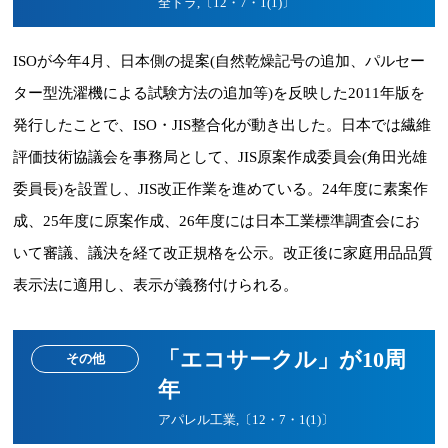
全ドラ,〔12・7・1(1)〕
ISOが今年4月、日本側の提案(自然乾燥記号の追加、パルセー
ター型洗濯機による試験方法の追加等)を反映した2011年版を
発行したことで、ISO・JIS整合化が動き出した。日本では繊維
評価技術協議会を事務局として、JIS原案作成委員会(角田光雄
委員長)を設置し、JIS改正作業を進めている。24年度に素案作
成、25年度に原案作成、26年度には日本工業標準調査会にお
いて審議、議決を経て改正規格を公示。改正後に家庭用品品質
表示法に適用し、表示が義務付けられる。
「エコサークル」が10周
その他
年
アパレル工業,〔12・7・1(1)〕