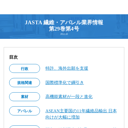
JASTA 繊維・アパレル業界情報
第29巻第4号
2012.10
目次
特許、海外出願を支援
行政
国際標準化で綱引き
規格関連
高機能素材が一段と進化
素材
ASEAN主要国の11年繊維品輸出 日本
アパレル
向けが大幅に増加