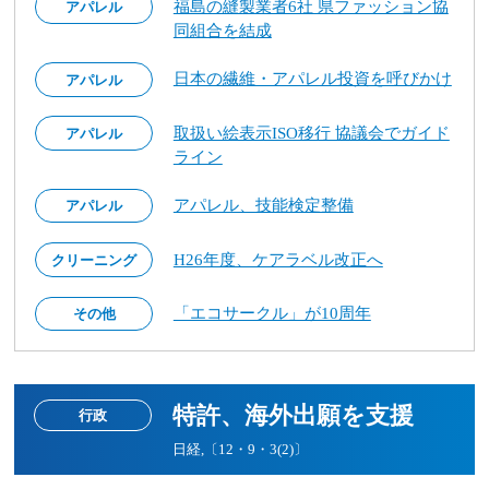
福島の縫製業者6社 県ファッション協
アパレル
同組合を結成
日本の繊維・アパレル投資を呼びかけ
アパレル
取扱い絵表示ISO移行 協議会でガイド
アパレル
ライン
アパレル、技能検定整備
アパレル
H26年度、ケアラベル改正へ
クリーニング
「エコサークル」が10周年
その他
特許、海外出願を支援
行政
日経,〔12・9・3(2)〕