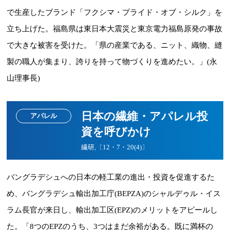
で生産したブランド「フクシマ・プライド・オブ・シルク」を
立ち上げた。福島県は東日本大震災と東京電力福島原発の事故
で大きな被害を受けた。「県の産業である、ニット、織物、縫
製の職人が集まり、誇りを持って物づくりを進めたい。」(永
山理事長)
日本の繊維・アパレル投
アパレル
資を呼びかけ
繊研,〔12・7・20(4)〕
バングラデシュへの日本の軽工業の進出・投資を促進するた
め、バングラデシュ輸出加工庁(BEPZA)のシャルデゥル・イス
ラム長官が来日し、輸出加工区(EPZ)のメリットをアピールし
た。「8つのEPZのうち、3つはまだ余裕がある。既に満杯の