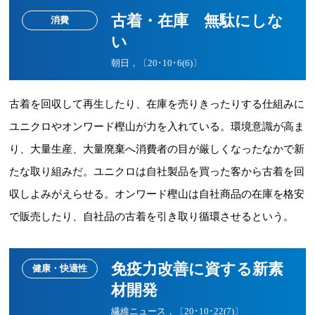
古着・在庫 無駄にしな
消費
い
朝日，〔20･10･6(6)〕
古着を回収して再生したり、在庫を売りきったりする仕組みに
ユニクロやオンワード樫山が力を入れている。環境意識が高ま
り、大量生産、大量廃棄へ消費者の目が厳しくなったなかで新
たな取り組みだ。ユニクロは自社製品を買った客から古着を回
収しよみがえらせる。オンワード樫山は自社商品の在庫を格安
で販売したり、自社品の古着を引き取り循環させるという。
免疫力改善に資する新素
健康・快適性
材開発
繊維ニュース，〔20･10･22(7)〕