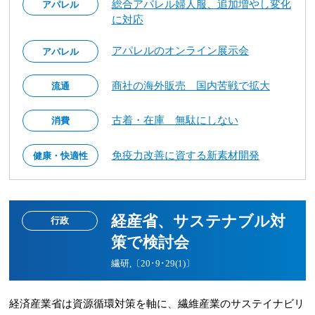
総合アパレル婦人服、追加増やし変化
アパレル
に対応
アパレルのオンライン展示会
アパレル
商社の海外販売 国内苦戦で拡大
流通
古着・在庫 無駄にしない
消費
免疫力改善に資する新素材開発
健康・快適性
経産省、サステナブル対
行政
策で検討会
繊研,〔20･9･29(1)〕
経済産業省は資源循環対策を軸に、繊維産業のサステイナビリ