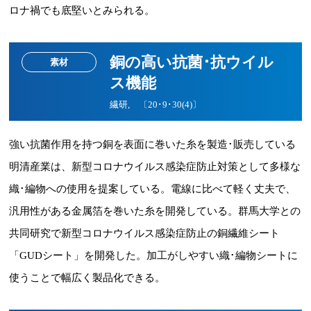
ロナ禍でも底堅いとみられる。
銅の高い抗菌･抗ウイル
素材
ス機能
繊研, 〔20･9･30(4)〕
強い抗菌作用を持つ銅を表面に巻いた糸を製造･販売している
明清産業は、新型コロナウイルス感染症防止対策として多様な
織･編物への使用を提案している。電線に比べて軽く丈夫で、
汎用性がある金属箔を巻いた糸を開発している。群馬大学との
共同研究で新型コロナウイルス感染症防止の銅繊維シート
「GUDシート」を開発した。加工がしやすい織･編物シートに
使うことで幅広く製品化できる。