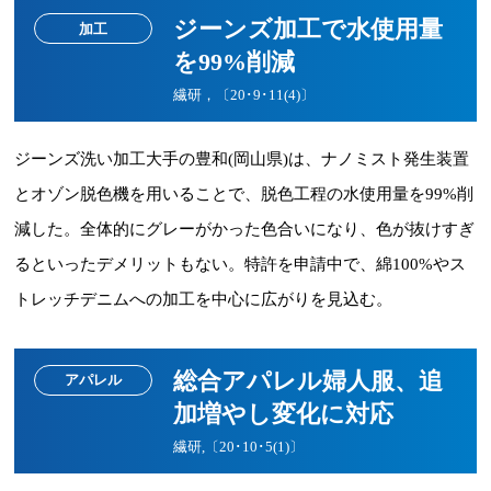
ジーンズ加工で水使用量
加工
を99%削減
繊研，〔20･9･11(4)〕
ジーンズ洗い加工大手の豊和(岡山県)は、ナノミスト発生装置
とオゾン脱色機を用いることで、脱色工程の水使用量を99%削
減した。全体的にグレーがかった色合いになり、色が抜けすぎ
るといったデメリットもない。特許を申請中で、綿100%やス
トレッチデニムへの加工を中心に広がりを見込む。
総合アパレル婦人服、追
アパレル
加増やし変化に対応
繊研,〔20･10･5(1)〕