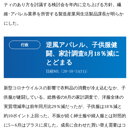
ティのあり方を討議する検討会を年内に立ち上げる方針。繊
維･アパレル業界を所管する製造産業局生活製品課長が明らか
にした。
逆風アパレル、子供服健
行政
闘、家計調査8月18％減に
とどまる
日経MJ,〔20･10･11(11)〕
新型コロナウイルスの影響で衣料品の消費が冷え込むなか、子
供服が健闘している。総務省の8月の家計調査で、洋服全体の
実質増減率は前年同月比29％減だったが、子供服は18％減と
約10ポイント上回った。不振が続く紳士服や婦人服とは対照的
に5～6月はプラスに戻した。成長に合わせた買い替え需要はコ