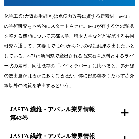
化学工業(大阪市生野区)は免疫力改善に資する新素材「e-71」
の学術研究を本格的にスタートさせた。e-71が有する体の環境
を整える機能について京都大学、埼玉大学などと実施する共同
研究を通じて、来春までに6つから7つの検証結果を出したいと
している。e-71は新潟県で産出される石灰石を原料とするラバ
ー状の素材。同社既存の「バイオラバー」に比べると、赤外線
の放出量がはるかに多くなるほか、体に好影響をもたらす赤外
線以外の物質を放出するという。
JASTA 繊維・アパレル
業界情報
第43巻
JASTA 繊維・アパレル
業界情報