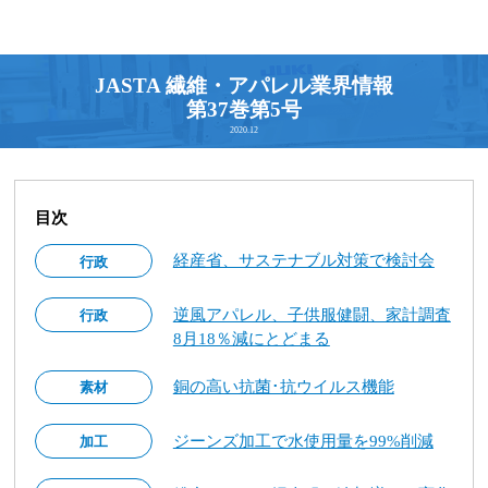
JASTA 繊維・アパレル業界情報
第37巻第5号
2020.12
目次
経産省、サステナブル対策で検討会
行政
逆風アパレル、子供服健闘、家計調査
行政
8月18％減にとどまる
銅の高い抗菌･抗ウイルス機能
素材
ジーンズ加工で水使用量を99%削減
加工