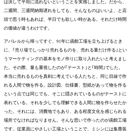
は決して平坦に流れないということを実感しました。だから、
二週間、三週間納期遅れをしても、そんなものはいいよ、と店
頭で思う時もあれば、半日でも欲しい時がある。それだけ時間
の価値が違うわけです。
アパレルから帰ってすぐ、91年に函館工場を立ち上げるとき
に、｢売り場でしっかり売れるものを、売れる量だけ作る｣とい
うマーケティングの基本をモノ作りに取り入れたいと考えまし
た。その際、量も重視したのが｢テースト｣と｢時間｣でした。
本当に売れるものを真剣に考えている人たちと、同じ目線で作
れる人間で物を作る。設計図、仕様書、型紙があって物を作る
という点では同じでも、そこに隠されているものがテーストに
表れている。それを少しでも理解できる人間に物を作らせたか
った。それには、消費地でもあり、ある程度文化を感じられる
場所でなければなりません。そんな思いで作ったのが函館工場
です。従業員にやさしい工場ということで、ミシンには集塵装