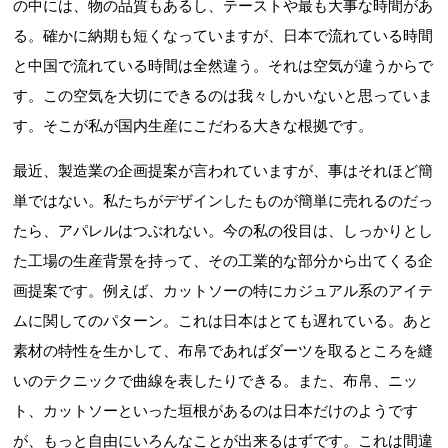
の中には、物の品質もあるし、テーストや最も大事な時間があ
る。確かに納期も短くなっていますが、日本で流れている時間
と中国で流れている時間は全然違う。それは空気が違うからで
す。この空気を大切にできるのは我々しかいないと思っていま
す。そこが私が国内生産にこだわる大きな根拠です。
最近、製造業の企画提案が言われていますが、事はそれほど簡
単ではない。私たちがデザインしたものが簡単に売れるのだっ
たら、アパレルはつぶれない。今の私の役目は、しっかりとし
た工場の生産背景を持って、その工業的な部分から出てくる企
画提案です。例えば、カットソーの特にカジュアル系のアイテ
ムに関してのパターン。これは日本はとても遅れている。あと
素材の特性を生かして、布帛であればダーツを取るところを縫
いのテクニックで曲線を表したりできる。また、布帛、ニッ
ト、カットソーといった垣根があるのは日本だけのようです
が、もっと自由にいろんなことが出来るはずです。これは間違