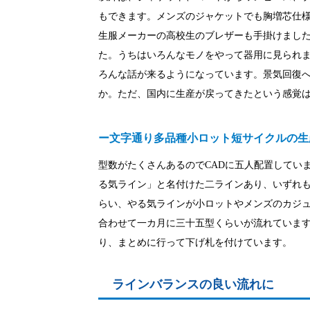
もできます。メンズのジャケットでも胸増芯仕
生服メーカーの高校生のブレザーも手掛けまし
た。うちはいろんなモノをやって器用に見られ
ろんな話が来るようになっています。景気回復
か。ただ、国内に生産が戻ってきたという感覚
ー文字通り多品種小ロット短サイクルの生
型数がたくさんあるのでCADに五人配置してい
る気ライン」と名付けた二ラインあり、いずれ
らい、やる気ラインが小ロットやメンズのカジ
合わせて一カ月に三十五型くらいが流れていま
り、まとめに行って下げ札を付けています。
ラインバランスの良い流れに