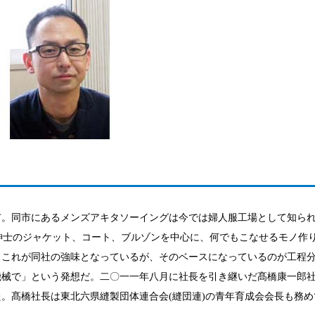
市。同市にあるメンズアキタソーイングは今では婦人服工場として知ら
紳士のジャケット、コート、ブルゾンを中心に、何でもこなせるモノ作
、これが同社の強味となっているが、そのベースになっているのが工程
機械で」という発想だ。二〇一一年八月に社長を引き継いだ髙橋康一郎
。髙橋社長は東北六県縫製団体連合会(縫団連)の青年育成会会長も務め