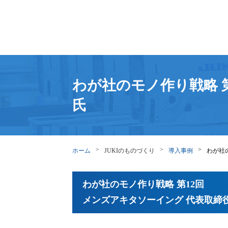
わが社のモノ作り戦略 第
氏
ホーム
JUKIのものづくり
導入事例
わが社
わが社のモノ作り戦略 第12回
メンズアキタソーイング 代表取締役