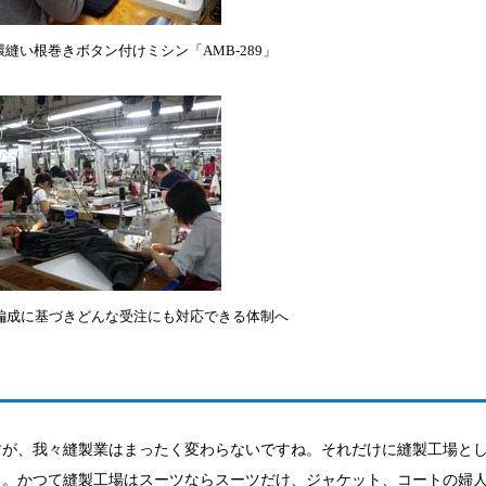
縫い根巻きボタン付けミシン「AMB-289」
編成に基づきどんな受注にも対応できる体制へ
すが、我々縫製業はまったく変わらないですね。それだけに縫製工場と
と。かつて縫製工場はスーツならスーツだけ、ジャケット、コートの婦