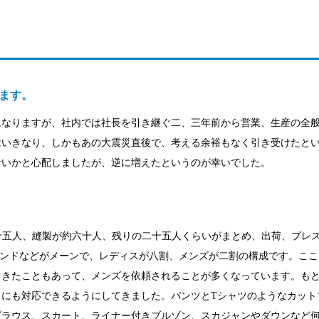
ます。
になりますが、社内では社長を引き継ぐ二、三年前から営業、生産の全
はいきなり、しかもあの大震災直後で、考える余裕もなく引き受けたと
ないかと心配しましたが、逆に増えたというのが幸いでした。
十五人、縫製が約六十人、残りの二十五人くらいがまとめ、出荷、プレ
ランドなどがメーンで、レディスが八割、メンズが二割の構成です。ここ
てきたこともあって、メンズを依頼されることが多くなっています。も
トにも対応できるようにしてきました。パンツとTシャツのようなカット
ブラウス、スカート、ライナー付きブルゾン、スカジャンやダウンなど