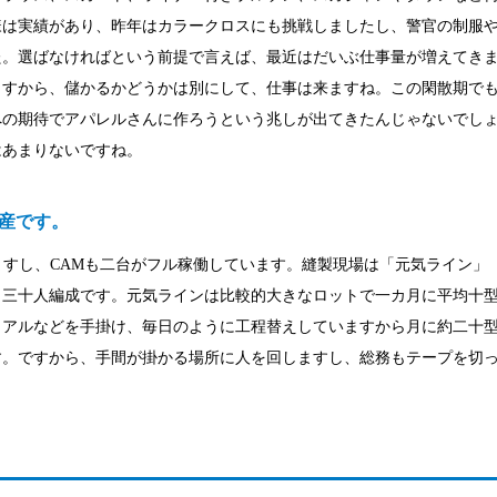
様は実績があり、昨年はカラークロスにも挑戦しましたし、警官の制服
た。選ばなければという前提で言えば、最近はだいぶ仕事量が増えてき
ますから、儲かるかどうかは別にして、仕事は来ますね。この閑散期で
への期待でアパレルさんに作ろうという兆しが出てきたんじゃないでし
はあまりないですね。
産です。
ますし、CAMも二台がフル稼働しています。縫製現場は「元気ライン」
も三十人編成です。元気ラインは比較的大きなロットで一カ月に平均十
ュアルなどを手掛け、毎日のように工程替えしていますから月に約二十
す。ですから、手間が掛かる場所に人を回しますし、総務もテープを切