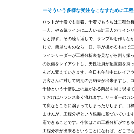
ーそういう多様な受注をこなすために工程
ロットが十着でも百着、千着でもうちは工程分
一人、やる気ラインに二人いる計三人のライン
ちと押す。その繰り返しで、サンプルを作りなが
じで、簡単なものなら一日、手が掛かるもので
ラインリーダーが工程分析表を見ながら割り振
の設備をレイアウトし、男性社員が配置図を持
んどん変えていきます。今日も午前中にレイア
お客さんに対して納期のお約束が出来ますし、
千秒という十倍以上の差がある商品を同じ現場
ておけばバランス良く流れます。リーダーのカ
て変なところに溜まってしまったりします。目
ませんが、工程分析という根拠に基づいていま
応できることです。今後はこの工程分析ができ
工程分析が出来るということになれば、どこで