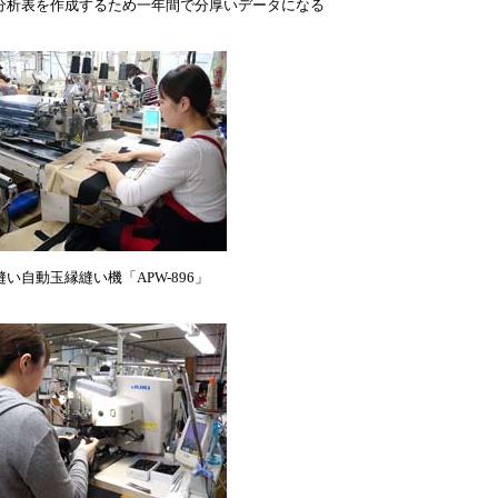
分析表を作成するため一年間で分厚いデータになる
縫い自動玉縁縫い機「APW-896」