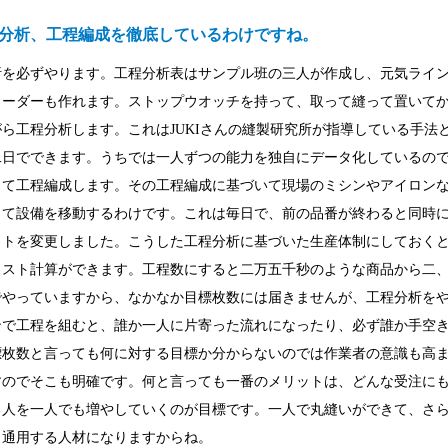
分析、工程編成を徹底しているわけですね。
析を必ずやります。工程分析表はサンプル班の三人が作成し、元気ライ
リーダーも作れます。ストップウオッチを持って、取って縫って置いて
ら工程分析します。これはJUKIさんの縫製研究所が指導している手法
二日でできます。うちでは一人ずつの能力を独自にデータ化しているの
って工程編成します。その工程編成に基づいて現場のミシンやアイロン
って設備を移動するわけです。これは毎日で、前の品番が終わると同時
ウトを変更しました。こうした工程分析に基づいた生産体制にしておく
コスト計算ができます。工程数にすると二万五千秒のような商品から二
でやっていますから、なかなか目標枚数には届きませんが、工程分析を
ンで工程を組むと、誰か一人に片寄った流れになったり、必ず誰か手空
標枚数と言っても何に対する目標か分からないのでは作業者の意識も高
すのでそこも明確です。何と言っても一番のメリットは、どんな受注に
る人を一人でも増やしていくのが目標です。一人で丸縫いができて、さ
も通用する人材になりますからね。