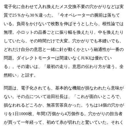
電子化に合わせて入れ換えたメス交換不要の穴かがりなどは実
質で25％から30％違った。「今オペレーターの腕前は落ちて
いる。負荷をかけないで枚数を伸ばそうとしたら、根性論では
無理。小ロットの品番ごとに振り幅を換えたり、中を換えたり
していたら、その時間だけで大変。穴かがりでも本縫いでも、
どれだけ自分の意思と一緒に針が動くかという融通性が一番の
問題。ダイレクトモーターは間違いなくJUKIは優れてい
る」。その違いは、「最初の走り。意思の伝わり方が違う。全
然軽い」と話す。
問題は、電子化されても、基本的な機能が損なわれたら意味が
ない。その点について迫田社長は、「これが面白いところで、
損なわれるどころか、無茶苦茶良かった。うちは14個の穴かが
りを1日1000枚、年間3万個から4万個作る。穴かがりの担当者
が買って一年経って、初めて糸が切れたと驚いていた。それく