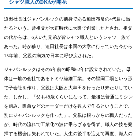
シャツ職人のDNAが開花
迫田社長はジャパンルックの前身である迫田布帛の4代目に当
たるという。曾祖父が大正時代に大阪で創業したとされ、祖父
の代からは、6人いた兄弟が皆シャツ職人というシャツ一族で
あった。時が移り、迫田社長は米国の大学に行っていた今から
15年前、父親の病気で日本に呼び戻された。
ジャパンルックはその5年前の昭和62年に設立されていた。母
体は一族の会社であるトミヤ繊維工業。その福岡工場という形
で子会社を作り、父親は大阪と大牟田を行ったり来たりしてい
た。しかし、「父も48歳くらいになって、最後は普通にミシン
を踏み、阪急などのオーダーだけを数人で作るということで、
別にジャパンルックを作った」。父親は根っからの職人だった
が、時代の流れで工業化の波に乗らざるを得ず、職人の技を発
揮する機会は失われていた。人生の後半を迎えて再度、職人の