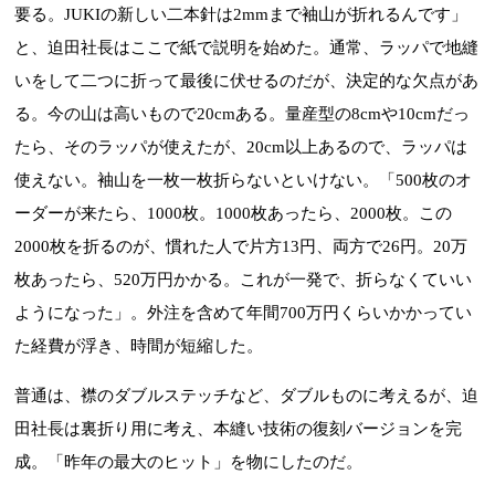
要る。JUKIの新しい二本針は2mmまで袖山が折れるんです」
と、迫田社長はここで紙で説明を始めた。通常、ラッパで地縫
いをして二つに折って最後に伏せるのだが、決定的な欠点があ
る。今の山は高いもので20cmある。量産型の8cmや10cmだっ
たら、そのラッパが使えたが、20cm以上あるので、ラッパは
使えない。袖山を一枚一枚折らないといけない。「500枚のオ
ーダーが来たら、1000枚。1000枚あったら、2000枚。この
2000枚を折るのが、慣れた人で片方13円、両方で26円。20万
枚あったら、520万円かかる。これが一発で、折らなくていい
ようになった」。外注を含めて年間700万円くらいかかってい
た経費が浮き、時間が短縮した。
普通は、襟のダブルステッチなど、ダブルものに考えるが、迫
田社長は裏折り用に考え、本縫い技術の復刻バージョンを完
成。「昨年の最大のヒット」を物にしたのだ。