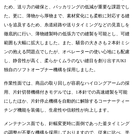
ため、送り力の確保と、パッカリングの低減が重要な課題でし
た。更に、薄物から厚物まで、素材変化にも柔軟に対応する縫
いを追及するため、糸道経路や送りタイミングなどの見直しを
徹底的に行い、薄物縫製時の低張力での縫製を可能とし、可縫
範囲も大幅に拡大しました。また、騒音の大きさも２本針ミシ
ンの抱える問題点でしたが、オペレーターの使い心地にも配慮
し、静音性が高く、柔らかくムラのない縫目を創り出すJUKI
独自のソフトオープナー機構を採用しました。
作業性面では、商品の取り回しが容易なハイロングアームの採
用、片針切替機構付きモデルでは、1本針での高速縫製を可能
にしたほか、片針停止機構を自動的に解除するコーナーティー
チング機能を装備し、生産性や信頼性が向上します。
メンテナンス面でも、針幅変更時に面倒であった釜タイミング
の調整が不要な機構を採用しておりますので、従来に比べ、半