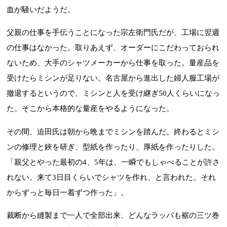
血が騒いだようだ。
父親の仕事を手伝うことになった宗左衛門氏だが、工場に翌週
の仕事はなかった。取りあえず、オーダーにこだわっておられ
ないため、大手のシャツメーカーから仕事を取った。量産品を
受けたらミシンが足りない。名古屋から進出した婦人服工場が
撤退するというので、ミシンと人を受け継ぎ50人くらいになっ
た。そこから本格的な量産をやるようになった。
その間、迫田氏は朝から晩までミシンを踏んだ。終わるとミシ
ンの修理と鋏を研ぎ、型紙を作ったり、厚紙を作ったりした。
「親父とやった最初の4、5年は、一瞬でもしゃべることが許さ
れない。来て3日目くらいでシャツを作れ、と言われた。それ
からずっと毎日一着ずつ作った」。
裁断から縫製まで一人で全部出来、どんなラッパも裾の三ツ巻