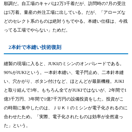
順調だ。自工場のキャパは2万3千着だが、訪問時の7月の受注
は5万着。量産の外注工場に出している。だが、「アローズな
どのセレクト系のものは絶対うちでやる。本縫い仕様は、今残
ってる工場でやらない」ためだ。
2本針で本縫い技術復刻
縫製の現場に入ると、JUKIのミシンのオンパレードである。
90%がJUKIという。一本針本縫い、電子閂止め、二本針本縫
い、穴かがり、ボタン付けなど、ほとんどが最新機種。JUKI
と取り組んで3年。もちろん全てがJUKIではないが、2年間で1
億3千万円、3年間で1億7千万円の設備投資をした。投資がこ
の時期に集中したのは、ＪＵＫＩのミシンが電子化されるのに
合わせたため。「実際、電子化されたものは効率が全然違っ
た」という。