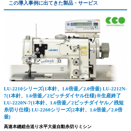
この導入事例に出てきた製品・サービス
LU-2210シリーズ(1本針、1.6倍釜／2.0倍釜) LU-2212N-
7(1本針、1.6倍釜／2ピッチダイヤル仕様)※生産終了
LU-2220N-7(1本針、1.6倍釜／2ピッチダイヤル／残短
糸切り仕様) LU-2260シリーズ(2本針、1.6倍釜／2.0倍
釜)
高速本縫総合送り水平大釜自動糸切りミシン