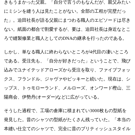
きもうまかった父親。「自分で言うのもなんだが、親父みたい
にミシンを縫う人は見たことがない。全部の工程が完壁だっ
た」。迫田社長が語る父親にまつわる職人のエピソードは尽き
ない。紙面の都合で割愛するが、要は、迫田社長は身近なとこ
ろで縫製修業と職人としてのDNAの継承を行ったのである。
しかし、単なる職人に終わらないところが4代目の凄いところ
である。受注先も、「自分が好きだった」ということで、飛び
込みでユナイテッドアローズから受注を取り、ファイブフォッ
クス、フランドル、ジャヴァやビッキーと続いた。現在は、シ
ップス、トゥモローランド、メルローズ、オンワード樫山、三
陽商会、伊勢丹(オーダー)などに広がっている。
そうした過程で、工場の倉庫に積まれてい3000枚もの型紙を
発見した。昔のシャツの型紙がたくさん残っていた。「本当の
本縫い仕立てのシャツで、完全に昔のブリティッシュスタイル