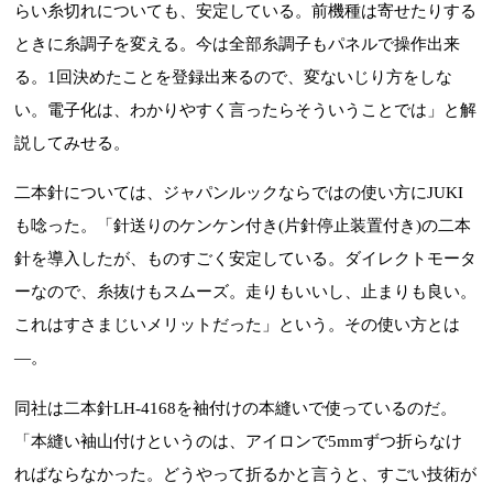
らい糸切れについても、安定している。前機種は寄せたりする
ときに糸調子を変える。今は全部糸調子もパネルで操作出来
る。1回決めたことを登録出来るので、変ないじり方をしな
い。電子化は、わかりやすく言ったらそういうことでは」と解
説してみせる。
二本針については、ジャパンルックならではの使い方にJUKI
も唸った。「針送りのケンケン付き(片針停止装置付き)の二本
針を導入したが、ものすごく安定している。ダイレクトモータ
ーなので、糸抜けもスムーズ。走りもいいし、止まりも良い。
これはすさまじいメリットだった」という。その使い方とは
―。
同社は二本針LH-4168を袖付けの本縫いで使っているのだ。
「本縫い袖山付けというのは、アイロンで5mmずつ折らなけ
ればならなかった。どうやって折るかと言うと、すごい技術が