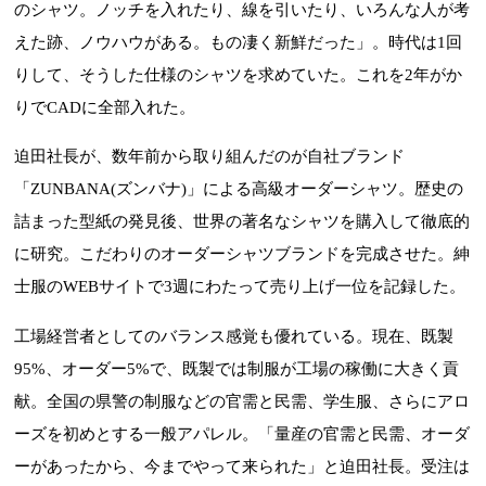
のシャツ。ノッチを入れたり、線を引いたり、いろんな人が考
えた跡、ノウハウがある。もの凄く新鮮だった」。時代は1回
りして、そうした仕様のシャツを求めていた。これを2年がか
りでCADに全部入れた。
迫田社長が、数年前から取り組んだのが自社ブランド
「ZUNBANA(ズンバナ)」による高級オーダーシャツ。歴史の
詰まった型紙の発見後、世界の著名なシャツを購入して徹底的
に研究。こだわりのオーダーシャツブランドを完成させた。紳
士服のWEBサイトで3週にわたって売り上げ一位を記録した。
工場経営者としてのバランス感覚も優れている。現在、既製
95%、オーダー5%で、既製では制服が工場の稼働に大きく貢
献。全国の県警の制服などの官需と民需、学生服、さらにアロ
ーズを初めとする一般アパレル。「量産の官需と民需、オーダ
ーがあったから、今までやって来られた」と迫田社長。受注は