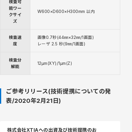
検査可
能ワー
W600×D600×H300mm 以内
クサイ
ズ
検査速
画像0.7秒(44㎜×32㎜/1画面)
度
レーザ 2.5 秒(9㎜/1画面)
検査分
12μm(XY)/1μm(Z)
解能
ご参考リリース(技術提携についての発
表/2020年2月21日)
株式会社XTIAへの出資及び技術提携のお