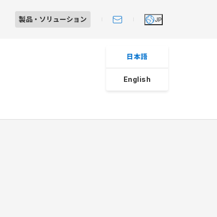
製品・
ソリューション
JP
日本語
English
Iショールーム見学のご案内
製品・ソリューション
大田原工場紹介
個人投資家の皆さまへ
スへの取り組み
レート・ガバナンス
よくあるご質問
制システム
ライアンス
マネジメント
動規範
動規範