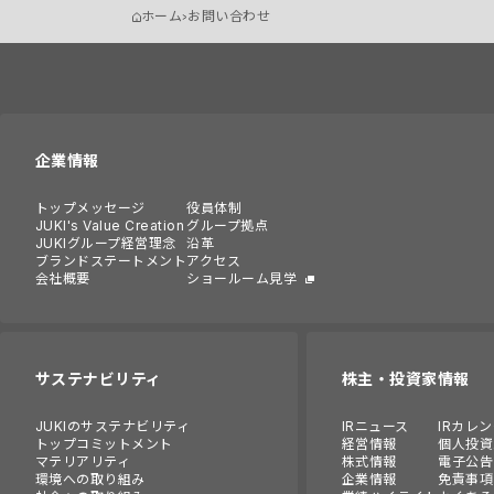
ホーム
お問い合わせ
企業情報
トップメッセージ
役員体制
JUKI's Value Creation
グループ拠点
JUKIグループ経営理念
沿革
ブランドステートメント
アクセス
会社概要
ショールーム見学
サステナビリティ
株主・投資家情報
JUKIのサステナビリティ
IRニュース
IRカレ
トップコミットメント
経営情報
個人投資
マテリアリティ
株式情報
電子公告
環境への取り組み
企業情報
免責事項