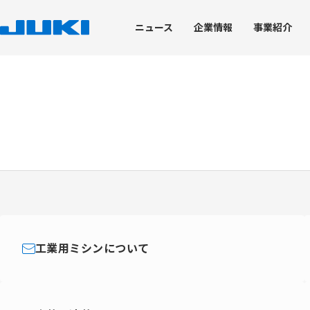
ニュース
企業
情報
事業
紹介
企業情報
事業紹介
技術・生産
サステナビリティ
株主・投資家情報
トップメッセージ
工業用ミシン事業
技術開発力
JUKIのサステナビリティ
経営情報
ブランドステートメン
環境への取り組み
株式情報
JUKI's Value Creation
家庭用ミシン事業
トップコミットメント
会社概要
技術開発における取り組み
トップメッセージ
JUKIグループ環境理念
株式基本情報
コアテクノロジー
価値創造プロセス
脱炭素社会の実現
株価情報
JUKIグループ経営理念
産業装置事業
マテリアリティ
役員体制
製品開発を支える試験評価
役員体制
グリーン調達・物流
株式事務手続き
知的財産
コーポレート・ガバナンス
JUKIグループの取り組
業績ハイライト
デザイン
ディスクロージャーポリシー
ISO14001の取得状況
電子公告
工業用ミシンについて
企業情報
環境パフォーマンスデ
免責事項
環境報告書（バックナ
IRニュース
IRカレンダー