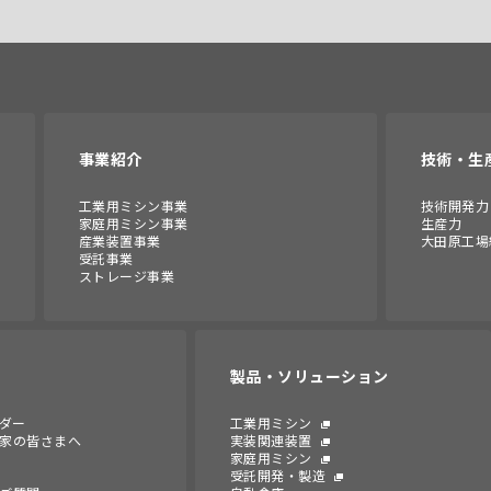
事業紹介
技術・生
工業用ミシン事業
技術開発力
家庭用ミシン事業
生産力
産業装置事業
大田原工場
受託事業
ストレージ事業
製品・ソリューション
ンダー
工業用ミシン
家の皆さまへ
実装関連装置
家庭用ミシン
受託開発・製造