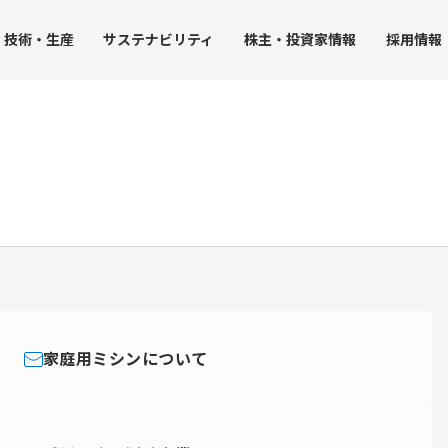
技術・
生産
サステナ
ビリティ
株主・
投資家情報
採用
情報
JUK
ト
受託事業
生産力
グループ拠点
社会への取り組み
IRライブラリー
ガバナン
ストレージ事業
沿革
・環境方針
生産における取り組み
社会課題の解決
決算短信
コーポ
品質保証
人事グランドデザイン
決算説明会資料
内部統
アクセス
調達
SDGsに配慮した開発技術
事業報告書（株主の皆様へ）
コンプ
み
工業用ミシンの生産
人権の尊重
有価証券報告書
リスク
家庭用ミシンの生産
社会貢献活動
株主総会資料
企業行
家庭用ミシンについて
ータ
チップマウンタの生産
JUKI統合報告書
社員行
ンバー）
受託事業（受託製造）の生産
コーポレート・ガバナンス報告書
中期経営計画
個人投資家向け説明会資料