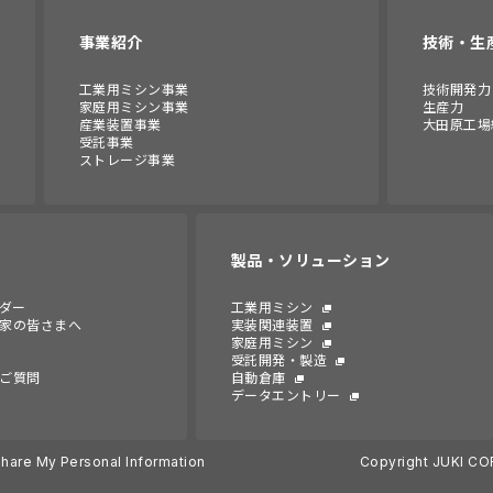
事業紹介
技術・生
工業用ミシン事業
技術開発力
家庭用ミシン事業
生産力
産業装置事業
大田原工場
受託事業
ストレージ事業
製品・ソリューション
ンダー
工業用ミシン
家の皆さまへ
実装関連装置
家庭用ミシン
受託開発・製造
ご質問
自動倉庫
データエントリー
Share My Personal Information
Copyright JUKI CO