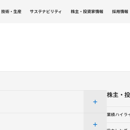
技術・
生産
サステナ
ビリティ
株主・
投資家情報
採用
情報
JUK
ト
受託事業
生産力
グループ拠点
社会への取り組み
IRライブラリー
ガバナン
ストレージ事業
沿革
・環境方針
生産における取り組み
社会課題の解決
決算短信
コーポ
品質保証
人事グランドデザイン
決算説明会資料
内部統
アクセス
調達
SDGsに配慮した開発技術
事業報告書（株主の皆様へ）
コンプ
み
工業用ミシンの生産
人権の尊重
有価証券報告書
リスク
株主・
家庭用ミシンの生産
社会貢献活動
株主総会資料
企業行
ータ
チップマウンタの生産
JUKI統合報告書
社員行
ンバー）
受託事業（受託製造）の生産
コーポレート・ガバナンス報告書
業績ハイラ
中期経営計画
個人投資家向け説明会資料