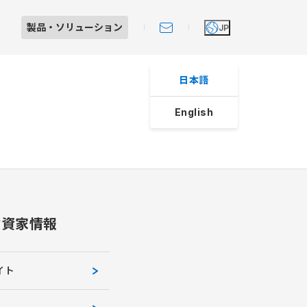
製品・
ソリューション
JP
日本語
English
Iショールーム見学のご案内
製品・ソリューション
大田原工場紹介
個人投資家の皆さまへ
スへの取り組み
レート・ガバナンス
よくあるご質問
制システム
ライアンス
マネジメント
投資家情報
動規範
動規範
イト