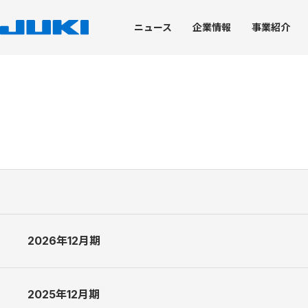
ニュース
企業
情報
事業
紹介
企業情報
事業紹介
技術・生産
サステナビリティ
株主・投資家情報
トップメッセージ
工業用ミシン事業
技術開発力
JUKIのサステナビリティ
経営情報
ブランドステートメン
環境への取り組み
株式情報
JUKI's Value Creation
家庭用ミシン事業
トップコミットメント
会社概要
技術開発における取り組み
トップメッセージ
JUKIグループ環境理念
株式基本情報
コアテクノロジー
価値創造プロセス
脱炭素社会の実現
株価情報
JUKIグループ経営理念
産業装置事業
マテリアリティ
役員体制
製品開発を支える試験評価
役員体制
グリーン調達・物流
株式事務手続き
知的財産
コーポレート・ガバナンス
JUKIグループの取り組
業績ハイライト
デザイン
ディスクロージャーポリシー
ISO14001の取得状況
2026年12月期
電子公告
企業情報
環境パフォーマンスデ
免責事項
環境報告書（バックナ
IRニュース
IRカレンダー
2025年12月期
2026年12月期 第2四半期決算説明資料 [1.5 MB]