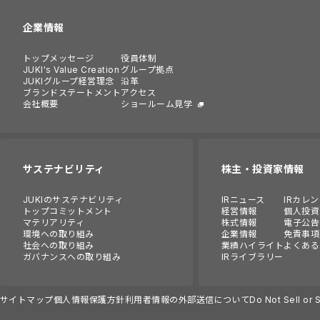
企業情報
トップメッセージ
役員体制
JUKI's Value Creation
グループ拠点
JUKIグループ経営理念
沿革
ブランドステートメント
アクセス
会社概要
ショールーム見学
サステナビリティ
株主・投資家情報
JUKIのサステナビリティ
IRニュース
IRカレ
トップコミットメント
経営情報
個人投資
マテリアリティ
株式情報
電子公告
環境への取り組み
企業情報
免責事項
社会への取り組み
業績ハイライト
よくある
ガバナンスへの取り組み
IRライブラリー
サイトマップ
個人情報保護方針
利用者情報の外部送信について
Do Not Sell or 