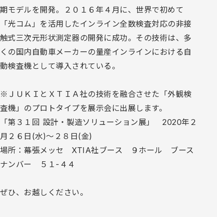
期モデルを開発。２０１６年４月に、世界で初めて
「光コム」を活用したインライン全数検査対応の非接
触式三次元形状測定器の開発に成功。その技術は、多
くの国内自動車メーカーの量産インラインにおける自
動検査機として導入されている。
※ＪＵＫＩとＸＴＩＡ社の技術を融合させた「外観検
査機」のプロトタイプを展示会に出展します。
「第３１回 設計・製造ソリューション展」 2020年２
月２６日(水)～２８日(金)
場所：幕張メッセ XTIA社ブース ９ホール ブース
ナンバー ５１-４４
ぜひ、お越しください。