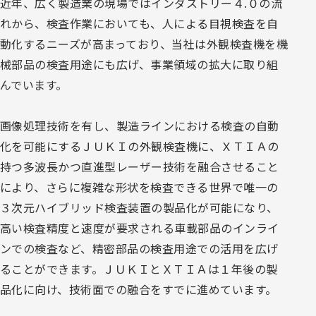
近年、広く製造業の現場ではインダストリー４.０の流
れから、検査作業においても、人による目視検査を自
動化するニーズが高まっており、当社は外観検査機を機
械部品の検査用途にも広げ、事業領域の拡大に取り組
んでいます。
画像処理技術を有し、製造ラインにおける検査の自動
化を可能にするＪＵＫＩの外観検査機に、ＸＴＩＡの
持つ多波長かつ直進型レーザー技術を融合させること
により、さらに複雑な形状を検査できる世界で唯一の
３次元ハイブリッド検査装置の製品化が可能になり、
高い検査精度と速度が要求される車載部品のインライ
ンでの検査など、精密部品の検査用途での活用を広げ
ることができます。ＪＵＫＩとＸＴＩＡは１年後の製
品化に向け、技術面での融合をすでに進めています。