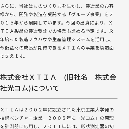
さらに、当社はものづくり力を生かし、製造業のお客
様から、開発や製造を受託する「グループ事業」を２
０１５年から展開しています。今回の出資により、Ｘ
ＴＩＡ製品の製造受託での協業も進める予定です。永
年培った製造ノウハウや生産管理システムを活用し、
今後益々の成長が期待できるＸＴＩＡの事業を製造面
で支えます。
株式会社ＸＴＩＡ (旧社名 株式会
社光コム)について
ＸＴＩＡは２００２年に設立された東京工業大学発の
技術ベンチャー企業。２００８年に「光コム」の原理
を計測器に応用し、２０１１年には、形状測定器の初