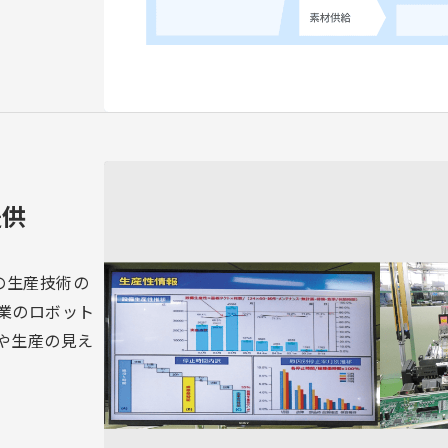
提供
の生産技術の
業のロボット
や生産の見え
。