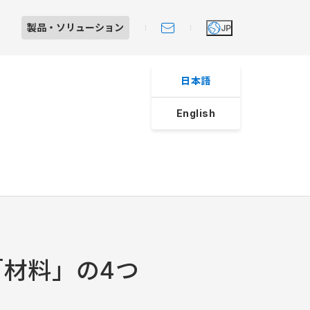
製品・
ソリューション
JP
日本語
English
Iショールーム見学のご案内
製品・ソリューション
大田原工場紹介
個人投資家の皆さまへ
スへの取り組み
レート・ガバナンス
よくあるご質問
制システム
ライアンス
マネジメント
動規範
動規範
材料」の4つ