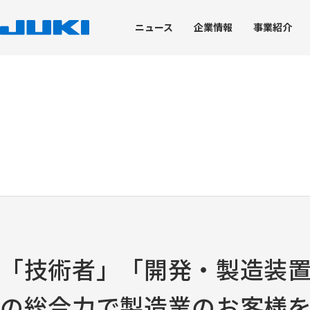
ニュース
企業
情報
事業
紹介
企業情報
事業紹介
技術・生産
サステナビリティ
株主・投資家情報
トップメッセージ
工業用ミシン事業
技術開発力
JUKIのサステナビリティ
経営情報
ブランドステートメン
環境への取り組み
株式情報
JUKI's Value Creation
家庭用ミシン事業
トップコミットメント
会社概要
技術開発における取り組み
トップメッセージ
JUKIグループ環境理念
株式基本情報
コアテクノロジー
価値創造プロセス
脱炭素社会の実現
株価情報
JUKIグループ経営理念
産業装置事業
マテリアリティ
役員体制
製品開発を支える試験評価
役員体制
グリーン調達・物流
株式事務手続き
知的財産
コーポレート・ガバナンス
JUKIグループの取り組
業績ハイライト
デザイン
ディスクロージャーポリシー
ISO14001の取得状況
電子公告
企業情報
環境パフォーマンスデ
「技術者」「開発・製造装置
免責事項
環境報告書（バックナ
IRニュース
IRカレンダー
の総合力で製造業のお客様