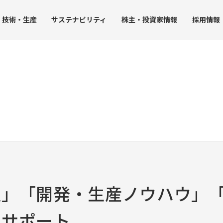
技術・
生産
サステナ
ビリティ
株主・
投資家情報
採用
情報
JUK
ト
受託事業
生産力
グループ拠点
社会への取り組み
IRライブラリー
ガバナン
ストレージ事業
沿革
・環境方針
生産における取り組み
社会課題の解決
決算短信
コーポ
品質保証
人事グランドデザイン
決算説明会資料
内部統
アクセス
調達
SDGsに配慮した開発技術
事業報告書（株主の皆様へ）
コンプ
み
工業用ミシンの生産
人権の尊重
有価証券報告書
リスク
家庭用ミシンの生産
社会貢献活動
株主総会資料
企業行
ータ
チップマウンタの生産
JUKI統合報告書
社員行
」「開発・生産ノウハウ」「
ンバー）
受託事業（受託製造）の生産
コーポレート・ガバナンス報告書
中期経営計画
をサポート
個人投資家向け説明会資料