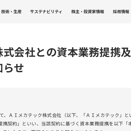
技術・
生産
サステナ
ビリティ
株主・
投資家情報
採用
情報
株式会社との資本業務提携
JUK
知らせ
ト
受託事業
生産力
グループ拠点
社会への取り組み
IRライブラリー
ガバナン
ストレージ事業
沿革
・環境方針
生産における取り組み
社会課題の解決
決算短信
コーポ
品質保証
人事グランドデザイン
決算説明会資料
内部統
アクセス
調達
SDGsに配慮した開発技術
事業報告書（株主の皆様へ）
コンプ
み
工業用ミシンの生産
人権の尊重
有価証券報告書
リスク
家庭用ミシンの生産
社会貢献活動
株主総会資料
企業行
ータ
チップマウンタの生産
JUKI統合報告書
社員行
ンバー）
受託事業（受託製造）の生産
コーポレート・ガバナンス報告書
おいて、ＡＩメカテック株式会社（以下、「ＡＩメカテック」と
中期経営計画
提携契約」といい、当該契約に基づく資本業務提携を以下「
個人投資家向け説明会資料