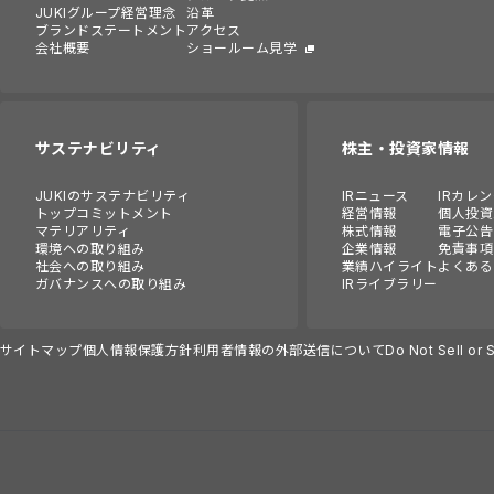
JUKIグループ経営理念
沿革
ブランドステートメント
アクセス
会社概要
ショールーム見学
サステナビリティ
株主・投資家情報
JUKIのサステナビリティ
IRニュース
IRカレ
トップコミットメント
経営情報
個人投資
マテリアリティ
株式情報
電子公告
環境への取り組み
企業情報
免責事項
社会への取り組み
業績ハイライト
よくある
ガバナンスへの取り組み
IRライブラリー
サイトマップ
個人情報保護方針
利用者情報の外部送信について
Do Not Sell or 