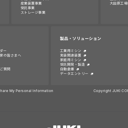
産業装置事業
大田原工場
受託事業
ストレージ事業
製品・ソリューション
ンダー
工業用ミシン
家の皆さまへ
実装関連装置
家庭用ミシン
受託開発・製造
ご質問
自動倉庫
データエントリー
Share My Personal Information
Copyright JUKI CO