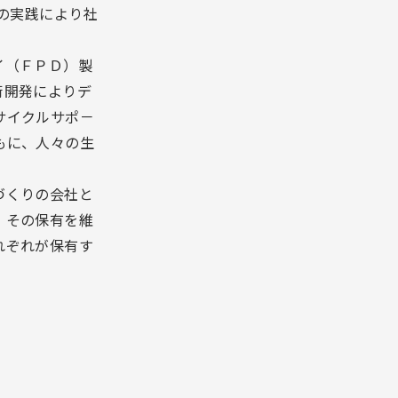
の実践により社
イ（ＦＰＤ）製
術開発によりデ
サイクルサポ－
もに、人々の生
づくりの会社と
、その保有を維
れぞれが保有す