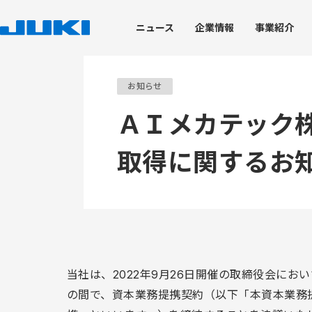
ニュース
企業
情報
事業
紹介
企業情報
事業紹介
技術・生産
サステナビリティ
株主・投資家情報
お知らせ
ＡＩメカテック
取得に関するお
トップメッセージ
工業用ミシン事業
技術開発力
JUKIのサステナビリティ
経営情報
ブランドステートメン
環境への取り組み
株式情報
JUKI's Value Creation
家庭用ミシン事業
トップコミットメント
会社概要
技術開発における取り組み
トップメッセージ
JUKIグループ環境理念
株式基本情報
コアテクノロジー
価値創造プロセス
脱炭素社会の実現
株価情報
JUKIグループ経営理念
産業装置事業
マテリアリティ
役員体制
製品開発を支える試験評価
役員体制
グリーン調達・物流
株式事務手続き
知的財産
コーポレート・ガバナンス
JUKIグループの取り組
業績ハイライト
デザイン
ディスクロージャーポリシー
ISO14001の取得状況
電子公告
企業情報
環境パフォーマンスデ
免責事項
環境報告書（バックナ
IRニュース
当社は、2022年9月26日開催の取締役会に
IRカレンダー
の間で、資本業務提携契約（以下「本資本業務