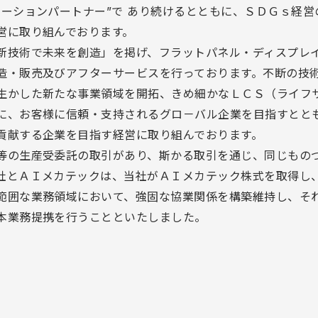
ーションパートナー”で あり続けるとともに、ＳＤＧｓ経営
営に取り組んでおります。
新技術で未来を創造」を掲げ、フラットパネル・ディスプレ
造・販売及びアフターサービスを行っております。不断の技
生かした新たな事業領域を開拓、きめ細かなＬＣＳ（ライフ
に、お客様に信頼・支持されるグロ－バル企業を目指すとと
貢献する企業を目指す経営に取り組んでおります。
等の生産受委託の取引があり、斯かる取引を通じ、同じもの
社とＡＩメカテックは、当社がＡＩメカテック株式を取得し
範囲な業務領域において、強固な協業関係を構築維持し、そ
本業務提携を行うことといたしました。