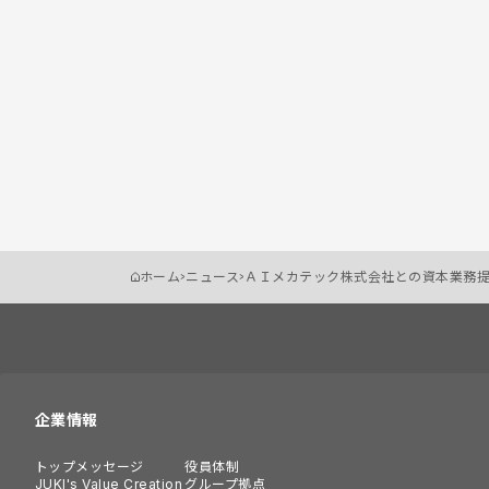
ホーム
ニュース
ＡＩメカテック株式会社との資本業務
企業情報
トップメッセージ
役員体制
JUKI's Value Creation
グループ拠点