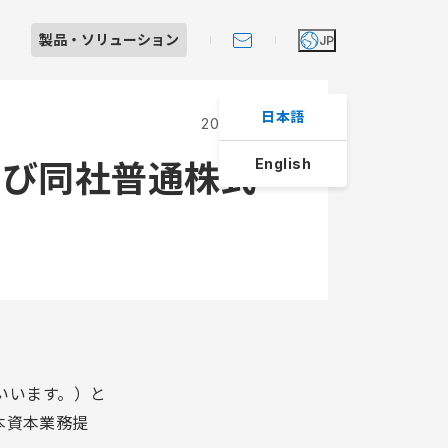
製品・
ソリューション
JP
日本語
2022.09.26
English
及び同社普通株式
Iショールーム見学のご案内
製品・ソリューション
大田原工場紹介
個人投資家の皆さまへ
スへの取り組み
レート・ガバナンス
よくあるご質問
制システム
ライアンス
マネジメント
動規範
動規範
いいます。）と
本資本業務提