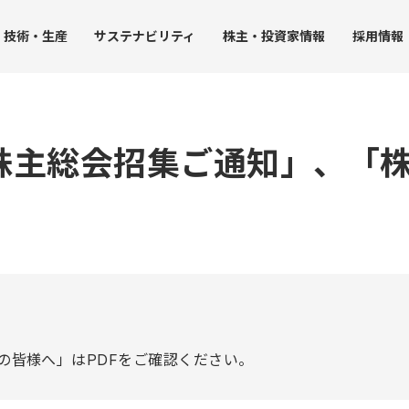
技術・
生産
サステナ
ビリティ
株主・
投資家情報
採用
情報
時株主総会招集ご通知」、「
JUK
ト
受託事業
生産力
グループ拠点
社会への取り組み
IRライブラリー
ガバナン
ストレージ事業
沿革
・環境方針
生産における取り組み
社会課題の解決
決算短信
コーポ
品質保証
人事グランドデザイン
決算説明会資料
内部統
アクセス
調達
SDGsに配慮した開発技術
事業報告書（株主の皆様へ）
コンプ
み
工業用ミシンの生産
人権の尊重
有価証券報告書
リスク
家庭用ミシンの生産
社会貢献活動
株主総会資料
企業行
ータ
チップマウンタの生産
JUKI統合報告書
社員行
ンバー）
受託事業（受託製造）の生産
コーポレート・ガバナンス報告書
主の皆様へ」はPDFをご確認ください。
中期経営計画
個人投資家向け説明会資料