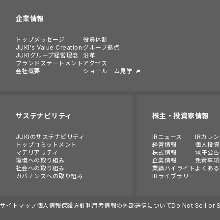
企業情報
トップメッセージ
役員体制
JUKI's Value Creation
グループ拠点
JUKIグループ経営理念
沿革
ブランドステートメント
アクセス
会社概要
ショールーム見学
サステナビリティ
株主・投資家情報
JUKIのサステナビリティ
IRニュース
IRカレ
トップコミットメント
経営情報
個人投資
マテリアリティ
株式情報
電子公告
環境への取り組み
企業情報
免責事項
社会への取り組み
業績ハイライト
よくある
ガバナンスへの取り組み
IRライブラリー
サイトマップ
個人情報保護方針
利用者情報の外部送信について
Do Not Sell or 