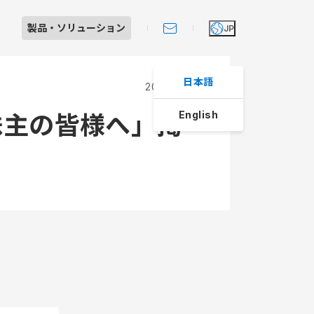
製品・
ソリューション
JP
日本語
2019.03.01
English
株主の皆様へ」掲
Iショールーム見学のご案内
製品・ソリューション
大田原工場紹介
個人投資家の皆さまへ
スへの取り組み
レート・ガバナンス
よくあるご質問
制システム
ライアンス
マネジメント
動規範
動規範