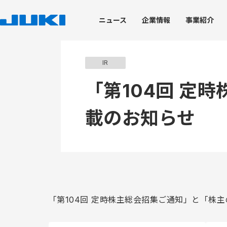
ニュース
企業
情報
事業
紹介
企業情報
事業紹介
技術・生産
サステナビリティ
株主・投資家情報
IR
「第104回 定
載のお知らせ
トップメッセージ
工業用ミシン事業
技術開発力
JUKIのサステナビリティ
経営情報
ブランドステートメン
環境への取り組み
株式情報
JUKI's Value Creation
家庭用ミシン事業
トップコミットメント
会社概要
技術開発における取り組み
トップメッセージ
JUKIグループ環境理念
株式基本情報
コアテクノロジー
価値創造プロセス
脱炭素社会の実現
株価情報
JUKIグループ経営理念
産業装置事業
マテリアリティ
役員体制
製品開発を支える試験評価
役員体制
グリーン調達・物流
株式事務手続き
知的財産
コーポレート・ガバナンス
JUKIグループの取り組
業績ハイライト
デザイン
ディスクロージャーポリシー
ISO14001の取得状況
電子公告
企業情報
環境パフォーマンスデ
免責事項
環境報告書（バックナ
IRニュース
「第104回 定時株主総会招集ご通知」と「株
IRカレンダー