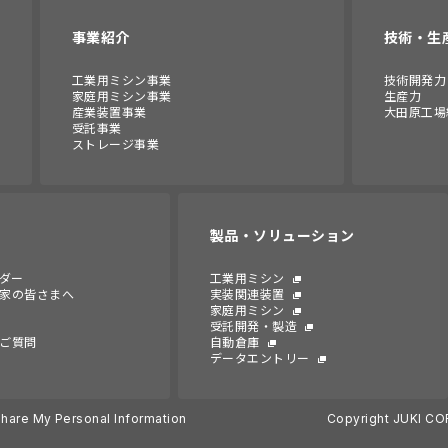
事業紹介
技術・生
工業用ミシン事業
技術開発力
家庭用ミシン事業
生産力
産業装置事業
大田原工場
受託事業
ストレージ事業
製品・ソリューション
ンダー
工業用ミシン
家の皆さまへ
実装関連装置
家庭用ミシン
受託開発・製造
ご質問
自動倉庫
データエントリー
Share My Personal Information
Copyright JUKI CO