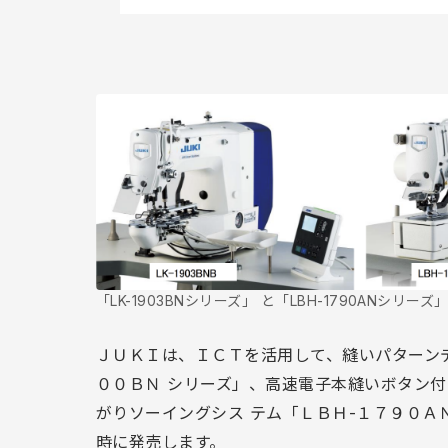
「LK-1903BNシリーズ」 と「LBH-1790ANシリーズ
ＪＵＫＩは、ＩＣＴを活用して、縫いパターン
００ＢＮ シリーズ」、高速電子本縫いボタン
がりソーイングシス テム「ＬＢＨ-１７９０
時に発売します。