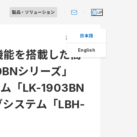
製品・
ソリューション
JP
日本語
2017.10.16
English
機能を搭載した高
Iショールーム見学のご案内
製品・ソリューション
大田原工場紹介
個人投資家の皆さまへ
0BNシリーズ」
スへの取り組み
レート・ガバナンス
よくあるご質問
LK-1903BN
制システム
ライアンス
マネジメント
システム「LBH-
動規範
動規範