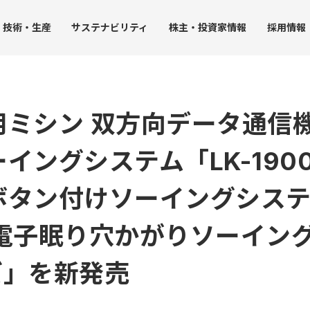
技術・
生産
サステナ
ビリティ
株主・
投資家情報
採用
情報
用ミシン 双方向データ通信
JUK
イングシステム「LK-190
ト
受託事業
生産力
グループ拠点
社会への取り組み
IRライブラリー
ガバナン
ストレージ事業
沿革
・環境方針
生産における取り組み
社会課題の解決
決算短信
コーポ
タン付けソーイングシステム「
品質保証
人事グランドデザイン
決算説明会資料
内部統
アクセス
調達
SDGsに配慮した開発技術
事業報告書（株主の皆様へ）
コンプ
み
工業用ミシンの生産
人権の尊重
有価証券報告書
リスク
電子眠り穴かがりソーイング
家庭用ミシンの生産
社会貢献活動
株主総会資料
企業行
ータ
チップマウンタの生産
JUKI統合報告書
社員行
ーズ」を新発売
ンバー）
受託事業（受託製造）の生産
コーポレート・ガバナンス報告書
中期経営計画
個人投資家向け説明会資料