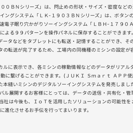
９００ＢＮシリーズ」は、閂止めの形状・サイズ・密度などの
ーイングシステム「ＬＫ-１９０３ＢＮシリーズ」は、ボタン
高速電子眠り穴かがりソーイングシステム「ＬＢＨ-１７９０
いによる９９パターンを操作パネルに保存することができます
データなどをタブレットにも転送・記憶することができ、そ
タの転送が完了するため、工場内の同機種のミシンの設定が
カルに表示でき、各ミシンの稼動情報などのデータがリアルタ
動に繋げることができます。(ＪＵＫＩ Ｓｍａｒｔ ＡＰＰ使
た本縫いミシンのデジタルソーイングシステムを発売しまし
ーバル展開するお客様にとっては、データの送信・共有化・管
。当社は今後も、ＩｏＴを活用したソリューションの可能性を
場に進化させるお手伝を行ってまいります。