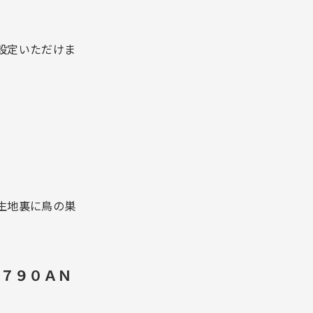
設定いただけま
生地裏に鳥の巣
１７９０ＡＮ