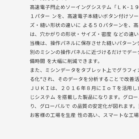
高速電子閂止めソーイングシステム「ＬＫ-１
１パター ンを、高速電子本縫いボタン付けソ
ズ・縫い形状の違いに よる５０パターンを、
は、穴かがりの形状・サイズ・密度 などの違
当機は、操作パネルに保存させた縫いパターン
別のミシンの操作パネルに近づけるだけでデー
備時間 を大幅に削減できます。
また、ミシンデータをタブレット上でグラフィ
る化”され、そのデータを分析することで改善活
ＪＵＫＩは、２０１６年８月にＩｏＴを活用し
じシステム を搭載した製品になります。グロ
り、グローバルで の品質の安定化が図れます
お客様の工場を生産 性の高い、スマートな工