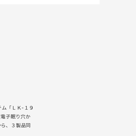
ム「ＬＫ-１９
速電子眠り穴か
から、３製品同