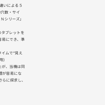
違いによる５
の穴数・サイ
ＡＮシリーズ」
。
のタブレットを
容易にでき、準
イムで“見え
用)
たが、当機は同
理が容易にな
さらに探求し、