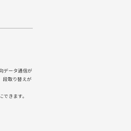
向データ通信が
、段取り替えが
にできます。