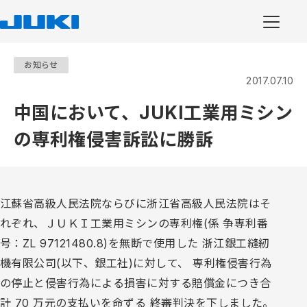
お知らせ
2017.07.10
中国において、JUKI工業用ミシン
の専利権侵害訴訟に勝訴
江蘇省高級人民法院ならびに浙江省高級人民法院はそ
れぞれ、ＪＵＫＩ工業用ミシンの専利権(係 争専利番
号：ZL 97121480.8)を無断で使用した 浙江銀工縫紉
機有限公司(以下、銀工社)に対して、 専利権侵害行為
の停止と侵害行為による損害に対する賠償金につき合
計 70 万元の支払いを命ずる 終審判決を下しました。