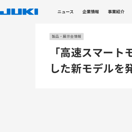
ニュース
企業
情報
事業
紹介
企業情報
事業紹介
技術・生産
サステナビリティ
株主・投資家情報
製品・展示会情報
「高速スマートモ
した新モデルを
トップメッセージ
工業用ミシン事業
技術開発力
JUKIのサステナビリティ
経営情報
ブランドステートメン
環境への取り組み
株式情報
JUKI's Value Creation
家庭用ミシン事業
トップコミットメント
会社概要
技術開発における取り組み
トップメッセージ
JUKIグループ環境理念
株式基本情報
コアテクノロジー
価値創造プロセス
脱炭素社会の実現
株価情報
JUKIグループ経営理念
産業装置事業
マテリアリティ
役員体制
製品開発を支える試験評価
役員体制
グリーン調達・物流
株式事務手続き
知的財産
コーポレート・ガバナンス
JUKIグループの取り組
業績ハイライト
デザイン
ディスクロージャーポリシー
ISO14001の取得状況
電子公告
企業情報
環境パフォーマンスデ
免責事項
環境報告書（バックナ
IRニュース
IRカレンダー