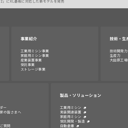
-2」にXL基板に対応した新モデルを発売
事業紹介
技術・生
工業用ミシン事業
技術開発力
家庭用ミシン事業
生産力
産業装置事業
大田原工場
受託事業
ストレージ事業
製品・ソリューション
ンダー
工業用ミシン
家の皆さまへ
実装関連装置
家庭用ミシン
受託開発・製造
ご質問
自動倉庫