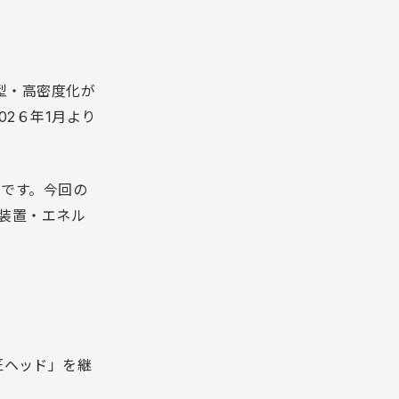
型・高密度化が
02６年1月より
ルです。今回の
業装置・エネル
匠ヘッド」を継