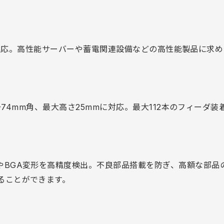
kgまで対応。高性能サーバーや蓄電関連設備などの高性能製品に求
m～74mm角、最大高さ25mmに対応。最大112本のフィーダ
やBGA変形を高精度検出。不良部品搭載を防ぎ、高額な部品
ることができます。