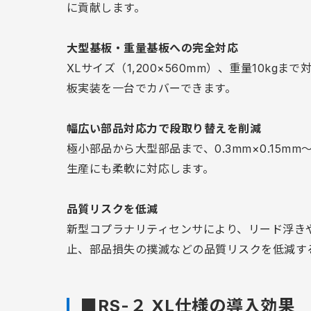
に貢献します。
大型基板・重量基板への完全対応
XLサイズ（1,200×560mm）、重量10
板実装を一台でカバーできます。
幅広い部品対応力で段取り替えを削減
極小部品から大型部品まで、0.3mm×0.15m
生産にも柔軟に対応します。
品質リスクを低減
新型コプラナリティセンサにより、リード浮き
止、部品損失の撲滅などの品質リスクを低減す
■RS-２ XL仕様の導入効果