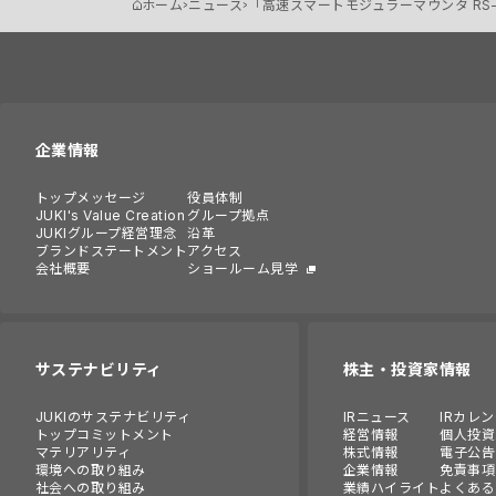
ホーム
ニュース
「高速スマートモジュラーマウンタ RS
企業情報
トップメッセージ
役員体制
JUKI's Value Creation
グループ拠点
JUKIグループ経営理念
沿革
ブランドステートメント
アクセス
会社概要
ショールーム見学
サステナビリティ
株主・投資家情報
JUKIのサステナビリティ
IRニュース
IRカレ
トップコミットメント
経営情報
個人投資
マテリアリティ
株式情報
電子公告
環境への取り組み
企業情報
免責事項
社会への取り組み
業績ハイライト
よくある