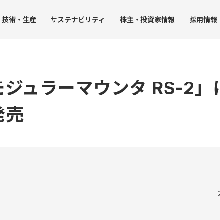
技術・
生産
サステナ
ビリティ
株主・
投資家情報
採用
情報
ジュラーマウンタ RS-2」
JUK
発売
ト
受託事業
生産力
グループ拠点
社会への取り組み
IRライブラリー
ガバナン
ストレージ事業
沿革
・環境方針
生産における取り組み
社会課題の解決
決算短信
コーポ
品質保証
人事グランドデザイン
決算説明会資料
内部統
アクセス
調達
SDGsに配慮した開発技術
事業報告書（株主の皆様へ）
コンプ
み
工業用ミシンの生産
人権の尊重
有価証券報告書
リスク
家庭用ミシンの生産
社会貢献活動
株主総会資料
企業行
ータ
チップマウンタの生産
JUKI統合報告書
社員行
ンバー）
受託事業（受託製造）の生産
コーポレート・ガバナンス報告書
中期経営計画
個人投資家向け説明会資料