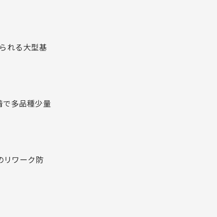
められる大型基
装着で多品種少量
のリワーク防