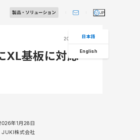
製品・
ソリューション
JP
日本語
2026.01.28
English
にXL基板に対応
Iショールーム見学のご案内
製品・ソリューション
大田原工場紹介
個人投資家の皆さまへ
スへの取り組み
レート・ガバナンス
よくあるご質問
制システム
ライアンス
マネジメント
動規範
動規範
2026年1月28日
JUKI株式会社