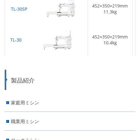
452×350×219mm
TL-30SP
1
11.3kg
452×350×219mm
TL-30
1
10.4kg
製品紹介
家庭用ミシン
職業用ミシン