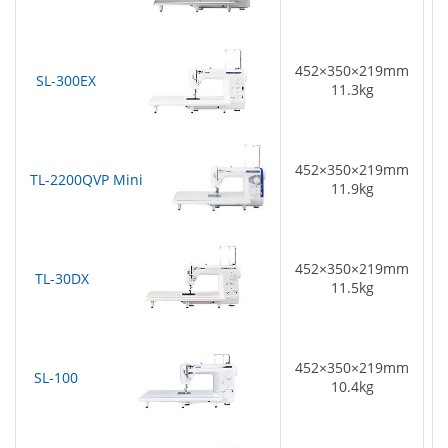
452×350×219mm
SL-300EX
1
11.3kg
452×350×219mm
TL-2200QVP Mini
1
11.9kg
452×350×219mm
TL-30DX
1
11.5kg
452×350×219mm
SL-100
1
10.4kg