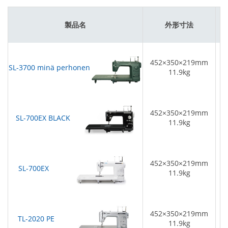
製品名
外形寸法
最
452×350×219mm
SL-3700 minä perhonen
1
11.9kg
452×350×219mm
SL-700EX BLACK
1
11.9kg
452×350×219mm
SL-700EX
1
11.9kg
452×350×219mm
TL-2020 PE
1
11.9kg