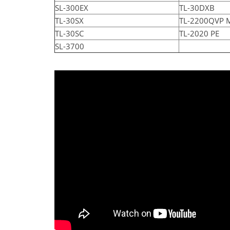
SL-300EX
TL-30DXB
TL-30SX
TL-2200QVP M
TL-30SC
TL-2020 PE
SL-3700