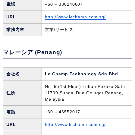
電話
+60 – 380240607
URL
http://www.lechamp.com.sg/
業務内容
営業/サービス
マレーシア (Penang)
会社名
Le Champ Technology Sdn Bhd
No. 5 (1st Floor) Lebuh Pekaka Satu
住所
11700 Sungai Dua Gelugor Penang,
Malaysia
電話
+60 – 46552017
URL
http://www.lechamp.com.sg/