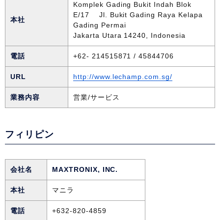
Komplek Gading Bukit Indah Blok
E/17 Jl. Bukit Gading Raya Kelapa
本社
Gading Permai
Jakarta Utara 14240, Indonesia
電話
+62- 214515871 / 45844706
URL
http://www.lechamp.com.sg/
業務内容
営業/サービス
フィリピン
会社名
MAXTRONIX, INC.
本社
マニラ
電話
+632-820-4859