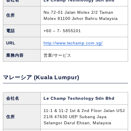
会社名
Le Champ Technology Sdn Bhd
No.72-01 Jalan Molex 2/2 Taman
住所
Molex 81100 Johor Bahru Malaysia
電話
+60 – 7- 5855101
URL
http://www.lechamp.com.sg/
業務内容
営業/サービス
マレーシア (Kuala Lumpur)
会社名
Le Champ Technology Sdn Bhd
11-1 & 11-2 1st & 2nd Floor Jalan USJ
住所
21/8 47630 UEP Subang Jaya
Selangor Darul Ehsan, Malaysia