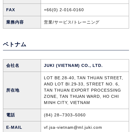
FAX
+66(0) 2-016-0160
業務内容
営業/サービス/トレーニング
ベトナム
会社名
JUKI (VIETNAM) CO., LTD.
LOT BE.28-40, TAN THUAN STREET,
AND LOT BI.29-33, STREET NO. 6,
所在地
TAN THUAN EXPORT PROCESSING
ZONE, TAN THUAN WARD, HO CHI
MINH CITY, VIETNAM
電話
(84) 28–7303–5060
E-MAIL
vf.jsa-vietnam@ml.juki.com