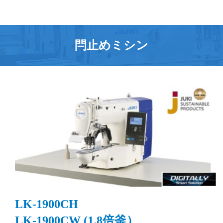
閂止めミシン
LK-1900CH
LK-1900CW (1.8倍釜）