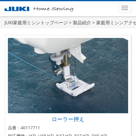
メ
ニ
ュ
JUKI家庭用ミシントップページ
>
製品紹介
>
家庭用ミシンアク
ー
ローラー押え
品番：40117711
対応機種：HZL-UX8,HZL-NX7,HZL-EX7,HZL-DX5,HZL-