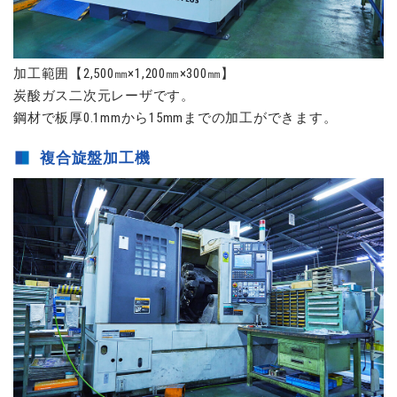
加工範囲【2,500㎜×1,200㎜×300㎜】
炭酸ガス二次元レーザです。
鋼材で板厚0.1mmから15mmまでの加工ができます。
複合旋盤加工機