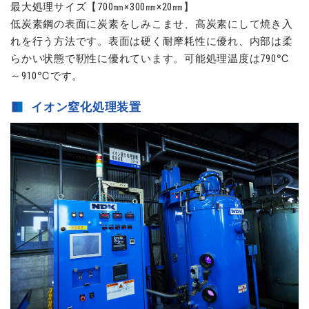
最大処理サイズ【700㎜×300㎜×20㎜】
低炭素鋼の表面に炭素をしみこませ、高炭素にして焼き入
れを行う方法です。表面は硬く耐摩耗性に優れ、内部は柔
らかい状態で靭性に優れています。可能処理温度は790℃
～910℃です。
イオン窒化処理装置