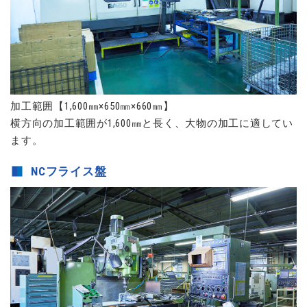
加工範囲【1,600㎜×650㎜×660㎜】
横方向の加工範囲が1,600㎜と長く、大物の加工に適してい
ます。
NCフライス盤