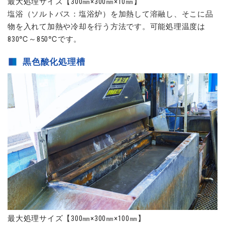
最大処理サイズ【300㎜×300㎜×10㎜】
塩浴（ソルトバス：塩浴炉）を加熱して溶融し、そこに品
物を入れて加熱や冷却を行う方法です。可能処理温度は
830℃～850℃です。
黒色酸化処理槽
最大処理サイズ【300㎜×300㎜×100㎜】