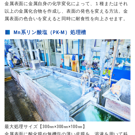
金属表面に金属自身の化学変化によって、１種またはそれ
以上の金属化合物を作成し、表面の発色を変える方法。金
属表面の色合いを変えると同時に耐食性を向上させます。
Mn系リン酸塩（PK-M）処理槽
最大処理サイズ【300㎜×300㎜×100㎜】
金属表面に酸化膜や無機塩の薄い皮膜を、溶液を用いて科