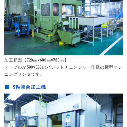
加工範囲【720㎜×680㎜×780㎜】
テーブルが500×500のパレットチェンジャー仕様の横型マシ
ニングセンタです。
5軸複合加工機