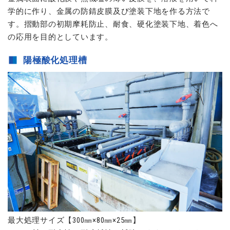
学的に作り、金属の防錆皮膜及び塗装下地を作る方法で
す。摺動部の初期摩耗防止、耐食、硬化塗装下地、着色へ
の応用を目的としています。
陽極酸化処理槽
最大処理サイズ【300㎜×80㎜×25㎜】