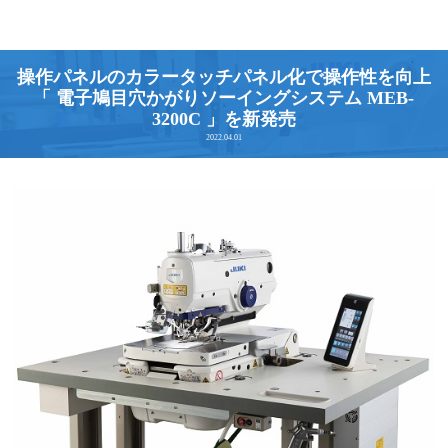
操作パネルのカラータッチパネル化で操作性を向上
「 電子鳩目穴かがりソーイングシステム MEB-
3200C 」を新発売
2022.04.01