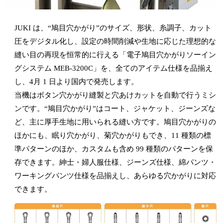
JUKI は、“鳩目穴かがり”のサイズ、形状、糸調子、カット
圧をデジタル化し、設定の時間削減や生地に応じた理想的な
縫い目の再現を恒常的に行える「電子鳩目穴かがりソーイン
グシステム MEB-3200C」を、全てのアイテム仕様を品揃え
し、4月 1 日より国内で発売します。
当機はボタン穴かがり縫製と穴あけカットを自動で行うミシ
ンです。“鳩目穴かがり”はコート、ジャケット、ジーンズな
ど、主に厚手生地に用いられる縫い方です。鳩目穴かがりの
ほかにも、眠り穴かがり、菊穴かがりもでき、11 種類の標
準パターンのほか、カスタムも含め 99 種類のパターンを保
存できます。紳士・婦人服仕様、ジーンズ仕様、綿パンツ・
ワーキングパンツ仕様を品揃えし、あらゆる穴かがりに対応
できます。