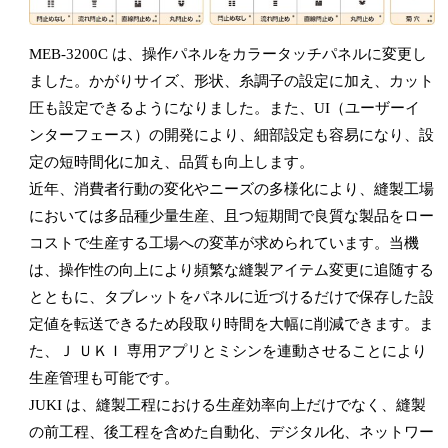
MEB-3200C は、操作パネルをカラータッチパネルに変更し
ました。かがりサイズ、形状、糸調子の設定に加え、カット
圧も設定できるようになりました。また、UI（ユーザーイ
ンターフェース）の開発により、細部設定も容易になり、設
定の短時間化に加え、品質も向上します。
近年、消費者行動の変化やニーズの多様化により、縫製工場
においては多品種少量生産、且つ短期間で良質な製品をロー
コストで生産する工場への変革が求められています。当機
は、操作性の向上により頻繁な縫製アイテム変更に追随する
とともに、タブレットをパネルに近づけるだけで保存した設
定値を転送できるため段取り時間を大幅に削減できます。ま
た、Ｊ ＵＫＩ 専用アプリとミシンを連動させることにより
生産管理も可能です。
JUKI は、縫製工程における生産効率向上だけでなく、縫製
の前工程、後工程を含めた自動化、デジタル化、ネットワー