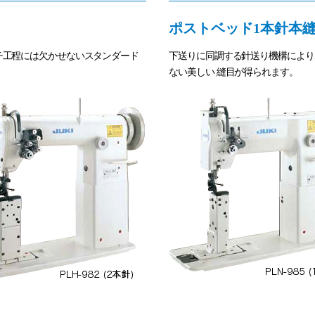
ポストベッド1本針本
チ工程には欠かせないスタンダード
下送りに同調する針送り機構により
ない美しい 縫目が得られます。