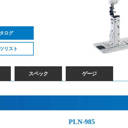
タログ
ツリスト
スペック
ゲージ
PLN-985