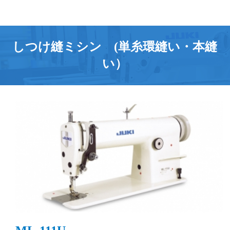
しつけ縫ミシン (単糸環縫い・本縫
い）