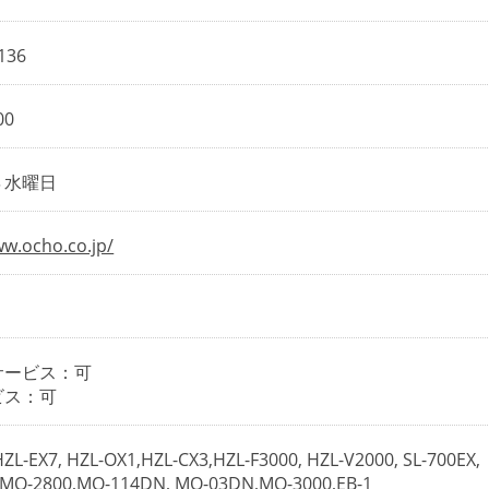
136
00
４水曜日
ww.ocho.co.jp/
サービス：可
ビス：可
ZL-EX7, HZL-OX1,HZL-CX3,HZL-F3000, HZL-V2000, SL-700EX,
, MO-2800,MO-114DN, MO-03DN,MO-3000,EB-1