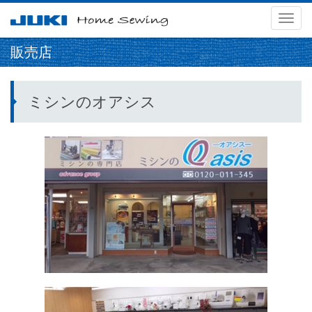
メ
ニ
販売店
ュ
ー
ミシンのオアシス