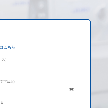
はこちら
レス）
文字以上)
Sho
w
する