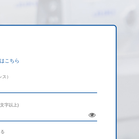
はこちら
レス）
文字以上)
Sho
w
する