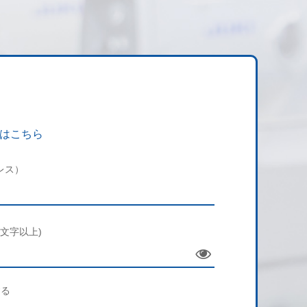
はこちら
レス）
文字以上)
Sho
w
する