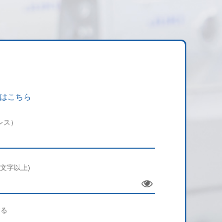
はこちら
レス）
文字以上)
Sho
w
する