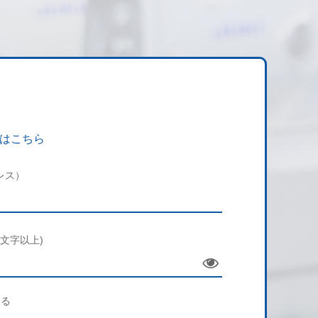
はこちら
レス）
文字以上)
Sho
w
する