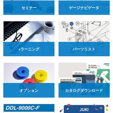
セミナー
ゲージナビゲータ
ミシン点検サポートシステム
JUKI-ShuHaRi
点検手順をナビゲート
無料で使えるミシン点検アプリ
eラーニング
パーツリスト
縫製工場で活躍する人材育成関連サービス
オプション
カタログダウンロード
eラーニング