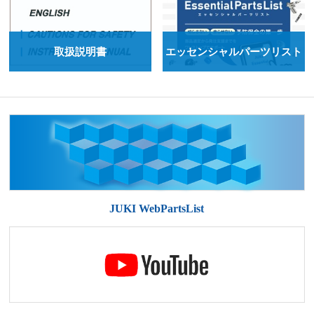
いつでもどこでも受講できる
現場人材育成プログラム
取扱説明書
エッセンシャルパーツリスト
セミナー
現場で活きる知識と技術
JUKI WebPartsList
プロフェッショナル養成コース
縫製工場の改善・相談関連サービス